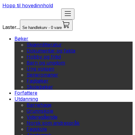
Hopp til hovedinnhold
Laster...
Se handlekurv - 0 vare
Bøker
Skjønnlitteratur
Dokumentar og fakta
Hobby og fritid
Barn og ungdom
Ung voksen
Serieromaner
Fagbøker
Skolebøker
Forfattere
Utdanning
Barnehage
Grunnskole
Videregående
Norsk som andrespråk
Fagskole