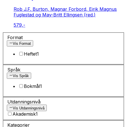
Rob J.F. Burton, Magnar Forbord, Eirik Magnus
Fuglestad og May-Britt Ellingsen (red.)
579,-
Format
Vis Format
Heftet
1
Språk
Vis Språk
Bokmål
1
Utdanningsnivå
Vis Utdanningsnivå
Akademisk
1
Kategorier