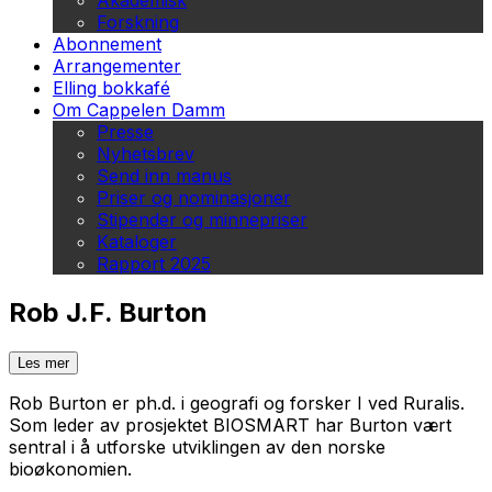
Akademisk
Forskning
Abonnement
Arrangementer
Elling bokkafé
Om Cappelen Damm
Presse
Nyhetsbrev
Send inn manus
Priser og nominasjoner
Stipender og minnepriser
Kataloger
Rapport 2025
Rob J.F. Burton
Les mer
Rob Burton er ph.d. i geografi og forsker I ved Ruralis.
Som leder av prosjektet BIOSMART har Burton vært
sentral i å utforske utviklingen av den norske
bioøkonomien.