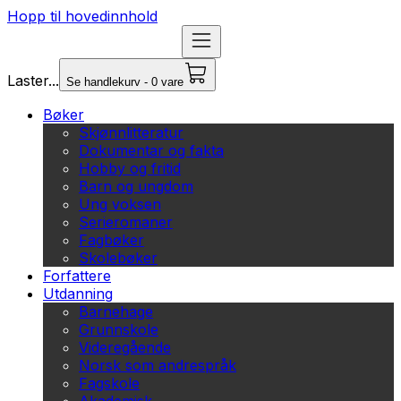
Hopp til hovedinnhold
Laster...
Se handlekurv - 0 vare
Bøker
Skjønnlitteratur
Dokumentar og fakta
Hobby og fritid
Barn og ungdom
Ung voksen
Serieromaner
Fagbøker
Skolebøker
Forfattere
Utdanning
Barnehage
Grunnskole
Videregående
Norsk som andrespråk
Fagskole