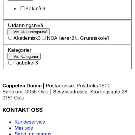
Bokmål
3
Utdanningsnivå
Vis Utdanningsnivå
Akademisk
3
NOA lærer
2
Grunnskole
1
Kategorier
Vis Kategorier
Fagbøker
3
Cappelen Damm
| Postadresse: Postboks 1900
Sentrum, 0055 Oslo | Besøksadresse: Stortingsgata 28,
0161 Oslo
KONTAKT OSS
Kundeservice
Min side
Send inn manus