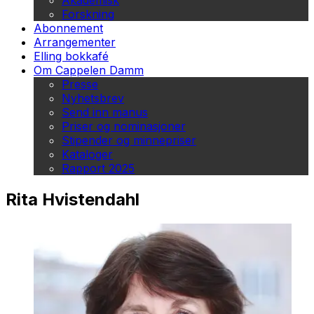
Akademisk
Forskning
Abonnement
Arrangementer
Elling bokkafé
Om Cappelen Damm
Presse
Nyhetsbrev
Send inn manus
Priser og nominasjoner
Stipender og minnepriser
Kataloger
Rapport 2025
Rita Hvistendahl