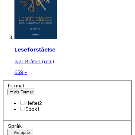
Leseforståelse
Ivar Bråten (red.)
659,-
Format
Vis Format
Heftet
2
Ebok
1
Språk
Vis Språk