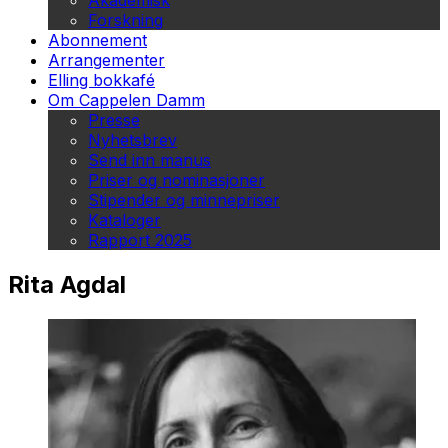
Akademisk
Forskning
Abonnement
Arrangementer
Elling bokkafé
Om Cappelen Damm
Presse
Nyhetsbrev
Send inn manus
Priser og nominasjoner
Stipender og minnepriser
Kataloger
Rapport 2025
Rita Agdal