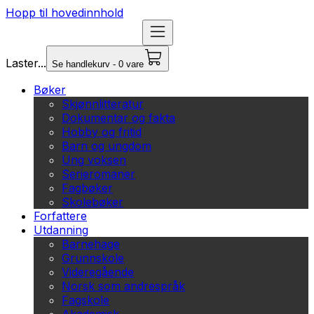
Hopp til hovedinnhold
Laster...
Se handlekurv - 0 vare
Bøker
Skjønnlitteratur
Dokumentar og fakta
Hobby og fritid
Barn og ungdom
Ung voksen
Serieromaner
Fagbøker
Skolebøker
Forfattere
Utdanning
Barnehage
Grunnskole
Videregående
Norsk som andrespråk
Fagskole