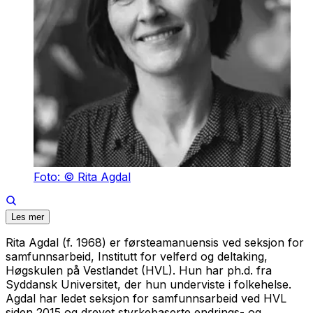
Foto: © Rita Agdal
Les mer
Rita Agdal (f. 1968) er førsteamanuensis ved seksjon for
samfunnsarbeid, Institutt for velferd og deltaking,
Høgskulen på Vestlandet (HVL). Hun har ph.d. fra
Syddansk Universitet, der hun underviste i folkehelse.
Agdal har ledet seksjon for samfunnsarbeid ved HVL
siden 2015 og drevet styrkebaserte endrings- og