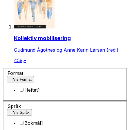
Kollektiv mobilisering
Gudmund Ågotnes og Anne Karin Larsen (red.)
459,-
Format
Vis Format
Heftet
1
Språk
Vis Språk
Bokmål
1