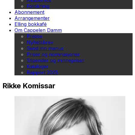
Akademisk
Forskning
Abonnement
Arrangementer
Elling bokkafé
Om Cappelen Damm
Presse
Nyhetsbrev
Send inn manus
Priser og nominasjoner
Stipender og minnepriser
Kataloger
Rapport 2025
Rikke Komissar