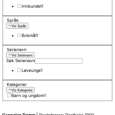
Innbundet
1
Språk
Vis Språk
Bokmål
1
Serienavn
Vis Serienavn
Søk Serienavn
Løveunge
1
Kategorier
Vis Kategorier
Barn og ungdom
1
Cappelen Damm
| Postadresse: Postboks 1900