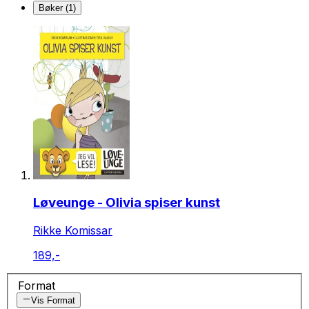
Bøker (1)
Løveunge - Olivia spiser kunst
Rikke Komissar
189,-
Format
Vis Format