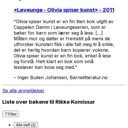
«
Løveunge - Olivia spiser kunst
» - 2011
"
Olivia spiser kunst
er en fin liten bok utgitt av
Cappelen Damm i Løveungeserien, som er
bøker for barn som lærer seg å lese. […]
Måten mor og datter er fremstilt på mens de
utforsker kunsten fikk i alle fall meg til å smile,
det er herlig hvordan barn kopierer voksne.
Olivia spiser kunst
er en fin bok, enkel å lese
og forstå. Helt klart en bok som små
leseløver kan kose seg med."
–
Inger Bulien Johansen, Barnelitteratur.no
Se alle anmeldelser
Liste over bøkene til Rikke Komissar
Filter
Alle treff (1)