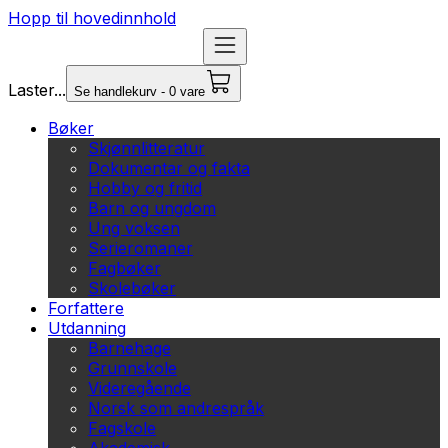
Hopp til hovedinnhold
Laster...
Se handlekurv - 0 vare
Bøker
Skjønnlitteratur
Dokumentar og fakta
Hobby og fritid
Barn og ungdom
Ung voksen
Serieromaner
Fagbøker
Skolebøker
Forfattere
Utdanning
Barnehage
Grunnskole
Videregående
Norsk som andrespråk
Fagskole