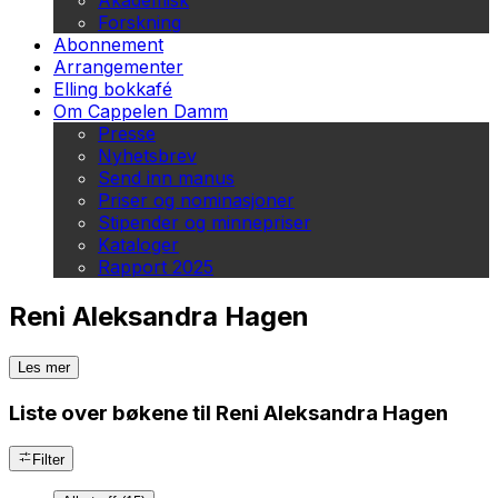
Akademisk
Forskning
Abonnement
Arrangementer
Elling bokkafé
Om Cappelen Damm
Presse
Nyhetsbrev
Send inn manus
Priser og nominasjoner
Stipender og minnepriser
Kataloger
Rapport 2025
Reni Aleksandra Hagen
Les mer
Liste over bøkene til Reni Aleksandra Hagen
Filter