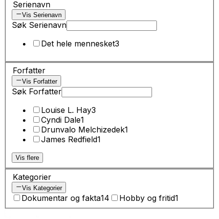
Serienavn
Vis Serienavn
Søk Serienavn
Det hele mennesket
3
Forfatter
Vis Forfatter
Søk Forfatter
Louise L. Hay
3
Cyndi Dale
1
Drunvalo Melchizedek
1
James Redfield
1
Vis flere
Kategorier
Vis Kategorier
Dokumentar og fakta
14
Hobby og fritid
1