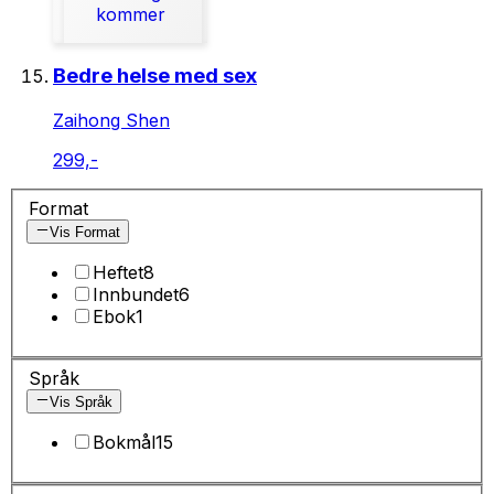
kommer
Bedre helse med sex
Zaihong Shen
299,-
Format
Vis Format
Heftet
8
Innbundet
6
Ebok
1
Språk
Vis Språk
Bokmål
15