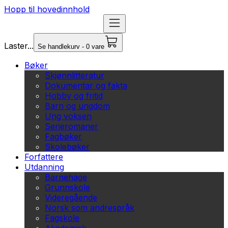
Hopp til hovedinnhold
Laster...
Se handlekurv - 0 vare
Bøker
Skjønnlitteratur
Dokumentar og fakta
Hobby og fritid
Barn og ungdom
Ung voksen
Serieromaner
Fagbøker
Skolebøker
Forfattere
Utdanning
Barnehage
Grunnskole
Videregående
Norsk som andrespråk
Fagskole