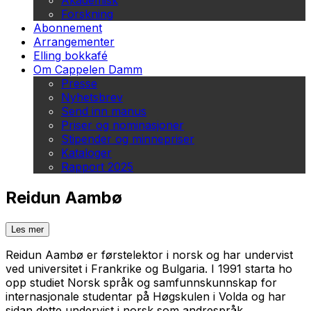
Akademisk
Forskning
Abonnement
Arrangementer
Elling bokkafé
Om Cappelen Damm
Presse
Nyhetsbrev
Send inn manus
Priser og nominasjoner
Stipender og minnepriser
Kataloger
Rapport 2025
Reidun Aambø
Les mer
Reidun Aambø er førstelektor i norsk og har undervist
ved universitet i Frankrike og Bulgaria. I 1991 starta ho
opp studiet Norsk språk og samfunnskunnskap for
internasjonale studentar på Høgskulen i Volda og har
sidan dette undervist i norsk som andrespråk.