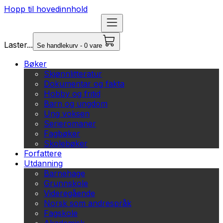
Hopp til hovedinnhold
Laster...
Se handlekurv - 0 vare
Bøker
Skjønnlitteratur
Dokumentar og fakta
Hobby og fritid
Barn og ungdom
Ung voksen
Serieromaner
Fagbøker
Skolebøker
Forfattere
Utdanning
Barnehage
Grunnskole
Videregående
Norsk som andrespråk
Fagskole