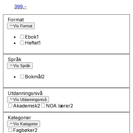
399,-
Format
Vis Format
Ebok
1
Heftet
1
Språk
Vis Språk
Bokmål
2
Utdanningsnivå
Vis Utdanningsnivå
Akademisk
2
NOA lærer
2
Kategorier
Vis Kategorier
Fagbøker
2