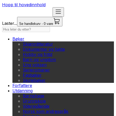
Hopp til hovedinnhold
Laster...
Se handlekurv - 0 vare
Bøker
Skjønnlitteratur
Dokumentar og fakta
Hobby og fritid
Barn og ungdom
Ung voksen
Serieromaner
Fagbøker
Skolebøker
Forfattere
Utdanning
Barnehage
Grunnskole
Videregående
Norsk som andrespråk