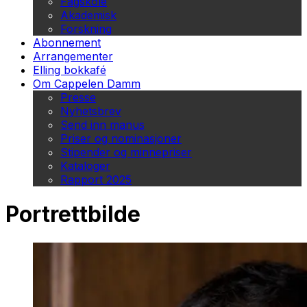
Fagskole
Akademisk
Forskning
Abonnement
Arrangementer
Elling bokkafé
Om Cappelen Damm
Presse
Nyhetsbrev
Send inn manus
Priser og nominasjoner
Stipender og minnepriser
Kataloger
Rapport 2025
Portrettbilde