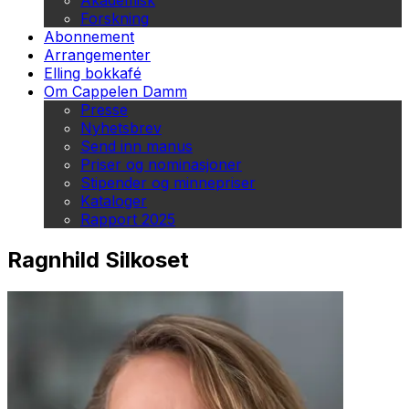
Akademisk
Forskning
Abonnement
Arrangementer
Elling bokkafé
Om Cappelen Damm
Presse
Nyhetsbrev
Send inn manus
Priser og nominasjoner
Stipender og minnepriser
Kataloger
Rapport 2025
Ragnhild Silkoset