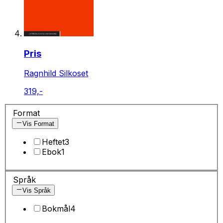
Pris
Ragnhild Silkoset
319,-
Format
Vis Format
Heftet
3
Ebok
1
Språk
Vis Språk
Bokmål
4