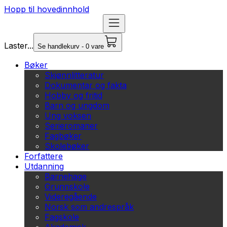
Hopp til hovedinnhold
Laster...
Se handlekurv - 0 vare
Bøker
Skjønnlitteratur
Dokumentar og fakta
Hobby og fritid
Barn og ungdom
Ung voksen
Serieromaner
Fagbøker
Skolebøker
Forfattere
Utdanning
Barnehage
Grunnskole
Videregående
Norsk som andrespråk
Fagskole