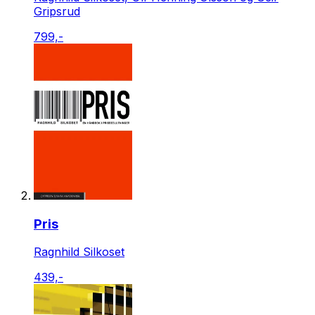
Gripsrud
799,-
Pris
Ragnhild Silkoset
439,-