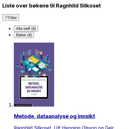
Liste over bøkene til Ragnhild Silkoset
Filter
Alle treff (4)
Bøker (4)
Metode, dataanalyse og innsikt
Ragnhild Silkoset, Ulf Henning Olsson og Geir