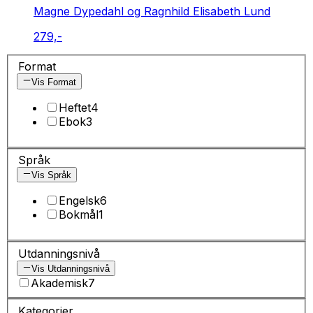
Magne Dypedahl og Ragnhild Elisabeth Lund
279,-
Format
Vis Format
Heftet
4
Ebok
3
Språk
Vis Språk
Engelsk
6
Bokmål
1
Utdanningsnivå
Vis Utdanningsnivå
Akademisk
7
Kategorier