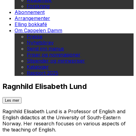
Akademisk
Forskning
Abonnement
Arrangementer
Elling bokkafé
Om Cappelen Damm
Presse
Nyhetsbrev
Send inn manus
Priser og nominasjoner
Stipender og minnepriser
Kataloger
Rapport 2025
Ragnhild Elisabeth Lund
Les mer
Ragnhild Elisabeth Lund is a Professor of English and
English didactics at the University of South-Eastern
Norway. Her research focuses on various aspects of
the teaching of English.