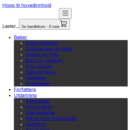
Hopp til hovedinnhold
Laster...
Se handlekurv - 0 vare
Bøker
Skjønnlitteratur
Dokumentar og fakta
Hobby og fritid
Barn og ungdom
Ung voksen
Serieromaner
Fagbøker
Skolebøker
Forfattere
Utdanning
Barnehage
Grunnskole
Videregående
Norsk som andrespråk
Fagskole