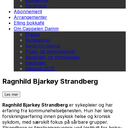
Akademisk
Forskning
Abonnement
Arrangementer
Elling bokkafé
Om Cappelen Damm
Presse
Nyhetsbrev
Send inn manus
Priser og nominasjoner
Stipender og minnepriser
Kataloger
Rapport 2025
Ragnhild Bjarkøy Strandberg
Les mer
Ragnhild Bjarkøy Strandberg
er sykepleier og har
erfaring fra kommunehelsetjenesten. Hun har lang
forskningserfaring innen psykisk helse og kronisk
sykdom, med særskilt fokus på sårbare grupper.
Strandberg er førsteamanuensis ved Institutt for helse-