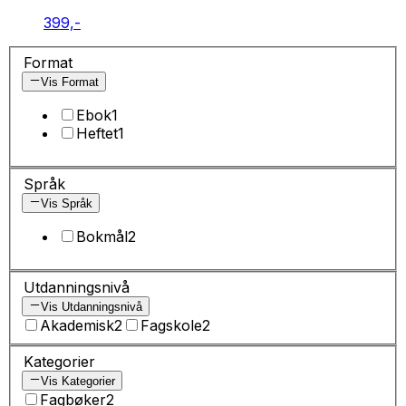
399,-
Format
Vis Format
Ebok
1
Heftet
1
Språk
Vis Språk
Bokmål
2
Utdanningsnivå
Vis Utdanningsnivå
Akademisk
2
Fagskole
2
Kategorier
Vis Kategorier
Fagbøker
2