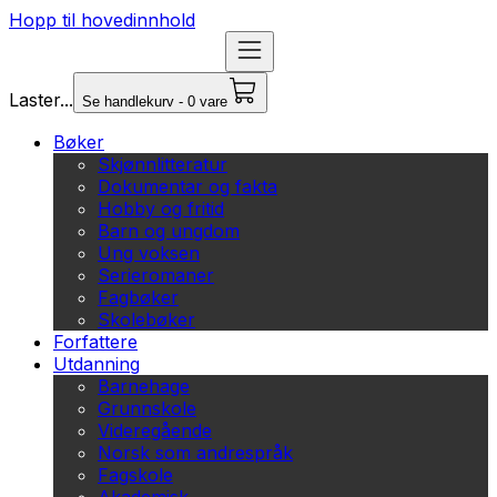
Hopp til hovedinnhold
Laster...
Se handlekurv - 0 vare
Bøker
Skjønnlitteratur
Dokumentar og fakta
Hobby og fritid
Barn og ungdom
Ung voksen
Serieromaner
Fagbøker
Skolebøker
Forfattere
Utdanning
Barnehage
Grunnskole
Videregående
Norsk som andrespråk
Fagskole