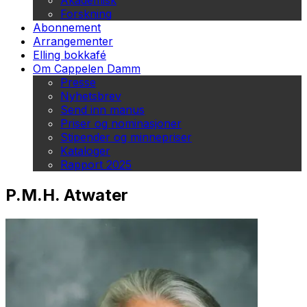
Akademisk
Forskning
Abonnement
Arrangementer
Elling bokkafé
Om Cappelen Damm
Presse
Nyhetsbrev
Send inn manus
Priser og nominasjoner
Stipender og minnepriser
Kataloger
Rapport 2025
P.M.H. Atwater