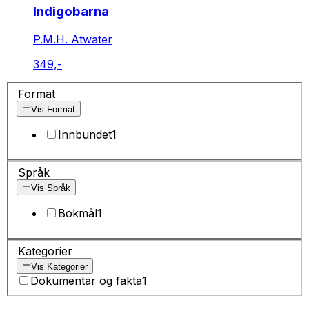
Indigobarna
P.M.H. Atwater
349,-
Format
Vis Format
Innbundet
1
Språk
Vis Språk
Bokmål
1
Kategorier
Vis Kategorier
Dokumentar og fakta
1