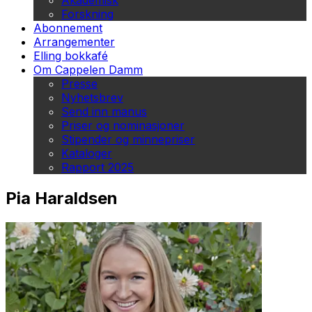
Akademisk
Forskning
Abonnement
Arrangementer
Elling bokkafé
Om Cappelen Damm
Presse
Nyhetsbrev
Send inn manus
Priser og nominasjoner
Stipender og minnepriser
Kataloger
Rapport 2025
Pia Haraldsen