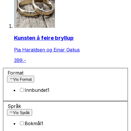
Kunsten å feire bryllup
Pia Haraldsen og Einar Gelius
399,-
Format
Vis Format
Innbundet
1
Språk
Vis Språk
Bokmål
1