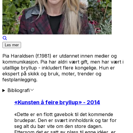
Les mer
Pia Haraldsen (f.1981) er utdannet innen medier og
kommunikasjon. Pia har aldri vært gift, men har vært i
utalllige bryllup - inkludert flere kongelige. Hun er
ekspert på skikk og bruk, moter, trender og
festplanlegging.
Bibliografi
«
Kunsten å feire bryllup
» - 2014
«Dette er en flott gavebok til det kommende
brudepar. Den er svært innholdsrik og tar for
seg alt du bør vite om den store dagen.
Ettersom det er satt av plass til egne idéer, er