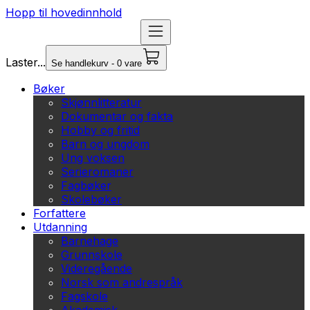
Hopp til hovedinnhold
Laster...
Se handlekurv - 0 vare
Bøker
Skjønnlitteratur
Dokumentar og fakta
Hobby og fritid
Barn og ungdom
Ung voksen
Serieromaner
Fagbøker
Skolebøker
Forfattere
Utdanning
Barnehage
Grunnskole
Videregående
Norsk som andrespråk
Fagskole