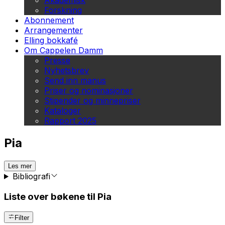
Akademisk
Forskning
Abonnement
Arrangementer
Elling bokkafé
Om Cappelen Damm
Presse
Nyhetsbrev
Send inn manus
Priser og nominasjoner
Stipender og minnepriser
Kataloger
Rapport 2025
Pia
Les mer
Bibliografi
Liste over bøkene til Pia
Filter