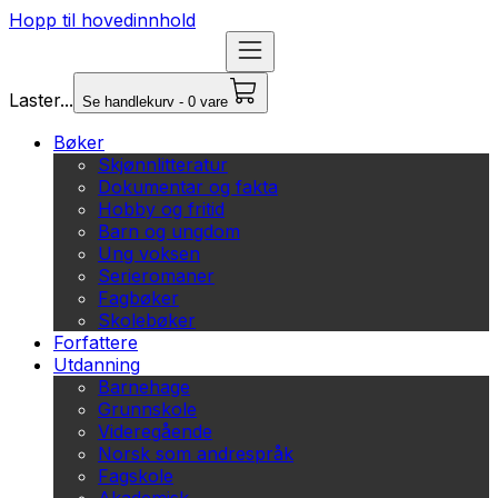
Hopp til hovedinnhold
Laster...
Se handlekurv - 0 vare
Bøker
Skjønnlitteratur
Dokumentar og fakta
Hobby og fritid
Barn og ungdom
Ung voksen
Serieromaner
Fagbøker
Skolebøker
Forfattere
Utdanning
Barnehage
Grunnskole
Videregående
Norsk som andrespråk
Fagskole