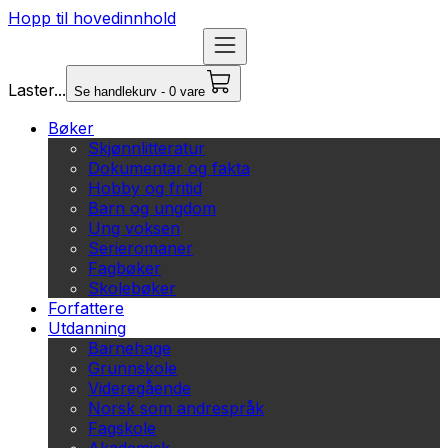
Hopp til hovedinnhold
Laster...
Se handlekurv - 0 vare
Bøker
Skjønnlitteratur
Dokumentar og fakta
Hobby og fritid
Barn og ungdom
Ung voksen
Serieromaner
Fagbøker
Skolebøker
Forfattere
Utdanning
Barnehage
Grunnskole
Videregående
Norsk som andrespråk
Fagskole