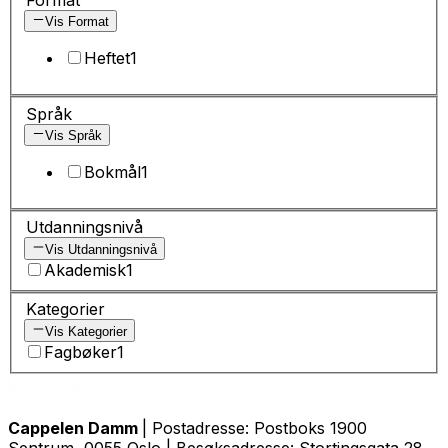
Vis Format
Heftet
1
Språk
Vis Språk
Bokmål
1
Utdanningsnivå
Vis Utdanningsnivå
Akademisk
1
Kategorier
Vis Kategorier
Fagbøker
1
Cappelen Damm
| Postadresse: Postboks 1900
Sentrum, 0055 Oslo | Besøksadresse: Stortingsgata 28,