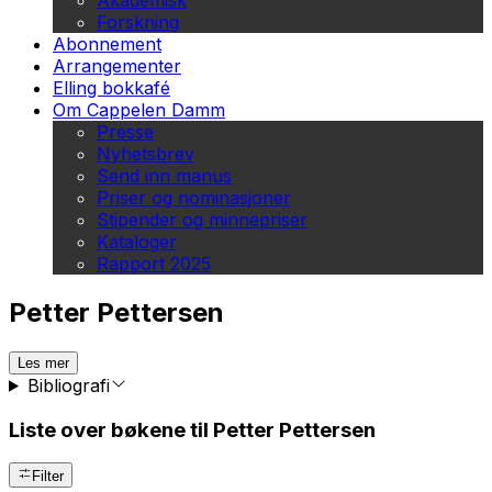
Akademisk
Forskning
Abonnement
Arrangementer
Elling bokkafé
Om Cappelen Damm
Presse
Nyhetsbrev
Send inn manus
Priser og nominasjoner
Stipender og minnepriser
Kataloger
Rapport 2025
Petter Pettersen
Les mer
Bibliografi
Liste over bøkene til Petter Pettersen
Filter