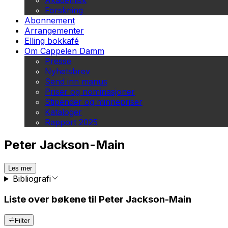
Akademisk
Forskning
Abonnement
Arrangementer
Elling bokkafé
Om Cappelen Damm
Presse
Nyhetsbrev
Send inn manus
Priser og nominasjoner
Stipender og minnepriser
Kataloger
Rapport 2025
Peter Jackson-Main
Les mer
Bibliografi
Liste over bøkene til Peter Jackson-Main
Filter