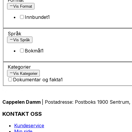
Vis Format
Innbundet
1
Språk
Vis Språk
Bokmål
1
Kategorier
Vis Kategorier
Dokumentar og fakta
1
Cappelen Damm
| Postadresse: Postboks 1900 Sentrum, 
KONTAKT OSS
Kundeservice
Min side