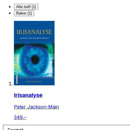
Alle treff (1)
Bøker (1)
Irisanalyse
Peter Jackson-Main
349,-
Format