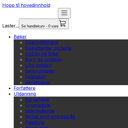
Hopp til hovedinnhold
Laster...
Se handlekurv - 0 vare
Bøker
Skjønnlitteratur
Dokumentar og fakta
Hobby og fritid
Barn og ungdom
Ung voksen
Serieromaner
Fagbøker
Skolebøker
Forfattere
Utdanning
Barnehage
Grunnskole
Videregående
Norsk som andrespråk
Fagskole