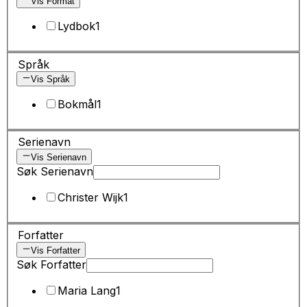
Vis Format
Lydbok
1
Språk
Vis Språk
Bokmål
1
Serienavn
Vis Serienavn
Søk Serienavn
Christer Wijk
1
Forfatter
Vis Forfatter
Søk Forfatter
Maria Lang
1