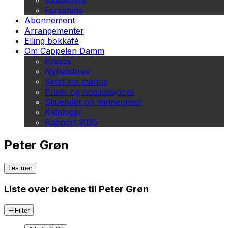
Akademisk
Forskning
Abonnement
Arrangementer
Elling bokkafé
Om Cappelen Damm
Presse
Nyhetsbrev
Send inn manus
Priser og nominasjoner
Stipender og minnepriser
Kataloger
Rapport 2025
Peter Grøn
Les mer
Liste over bøkene til Peter Grøn
Filter