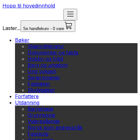
Hopp til hovedinnhold
Laster...
Se handlekurv - 0 vare
Bøker
Skjønnlitteratur
Dokumentar og fakta
Hobby og fritid
Barn og ungdom
Ung voksen
Serieromaner
Fagbøker
Skolebøker
Forfattere
Utdanning
Barnehage
Grunnskole
Videregående
Norsk som andrespråk
Fagskole