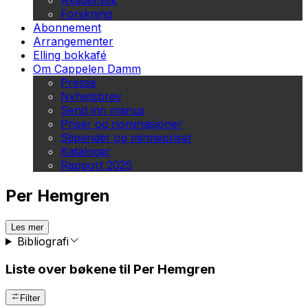
Akademisk
Forskning
Abonnement
Arrangementer
Elling bokkafé
Om Cappelen Damm
Presse
Nyhetsbrev
Send inn manus
Priser og nominasjoner
Stipender og minnepriser
Kataloger
Rapport 2025
Per Hemgren
Les mer
Bibliografi
Liste over bøkene til Per Hemgren
Filter