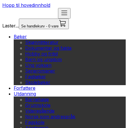
Hopp til hovedinnhold
Laster...
Se handlekurv - 0 vare
Bøker
Skjønnlitteratur
Dokumentar og fakta
Hobby og fritid
Barn og ungdom
Ung voksen
Serieromaner
Fagbøker
Skolebøker
Forfattere
Utdanning
Barnehage
Grunnskole
Videregående
Norsk som andrespråk
Fagskole