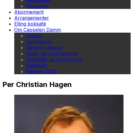
Akademisk
Forskning
Abonnement
Arrangementer
Elling bokkafé
Om Cappelen Damm
Presse
Nyhetsbrev
Send inn manus
Priser og nominasjoner
Stipender og minnepriser
Kataloger
Rapport 2025
Per Christian Hagen