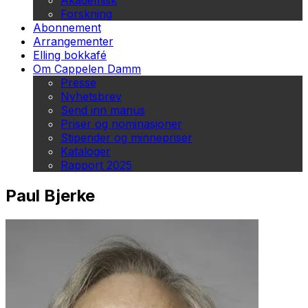
Akademisk
Forskning
Abonnement
Arrangementer
Elling bokkafé
Om Cappelen Damm
Presse
Nyhetsbrev
Send inn manus
Priser og nominasjoner
Stipender og minnepriser
Kataloger
Rapport 2025
Paul Bjerke