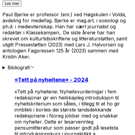
Les mer
Paul Bjerke er professor (em.) ved Høgskulen i Volda,
avdeling for mediefag. Bjerke er mag.art. i sosiologi og
ph.d. i medievitenskap. Han har vært journalist og
redaktør i
Klassekampen.
. De siste årene har han
skrevet om kulturtidsskriftene og litteraturstøtten, samt
utgitt
Pressestøtten
(2023) med Lars J. Halvorsen og
antologien
Fagpressen 125 år
(2023) sammen med
Kristin Aker.
Bibliografi
«
Tett på nyheitene
» - 2024
«
Tett på nyheitene: Nyheitsvurderingar i fem
redaksjonar
gir ein heilskapleg introduksjon til
nyheitskriterium som såleis, i tillegg til at ho gir
innblikk i korleis dei største landsdekkande
redaksjonane i Noreg jobbar med og snakkar
om nyheiter. Dette er lesarvennleg
pensumlitteratur som passer godt på leselista
til introduksjonskurs i journalistikk.»