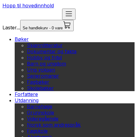
Hopp til hovedinnhold
Laster...
Se handlekurv - 0 vare
Bøker
Skjønnlitteratur
Dokumentar og fakta
Hobby og fritid
Barn og ungdom
Ung voksen
Serieromaner
Fagbøker
Skolebøker
Forfattere
Utdanning
Barnehage
Grunnskole
Videregående
Norsk som andrespråk
Fagskole