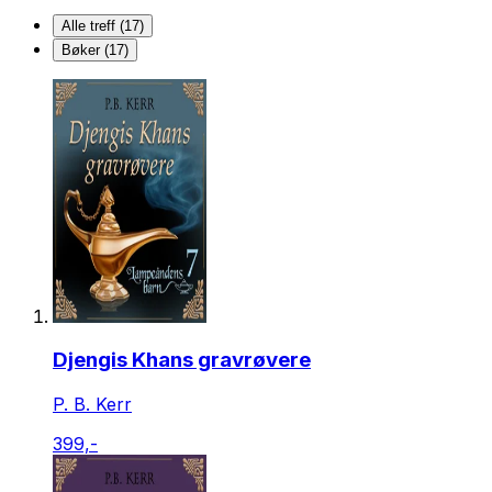
Alle treff (17)
Bøker (17)
Djengis Khans gravrøvere
P. B. Kerr
399,-