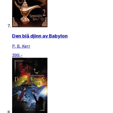
Den blå djinn av Babylon
P. B. Kerr
399,-