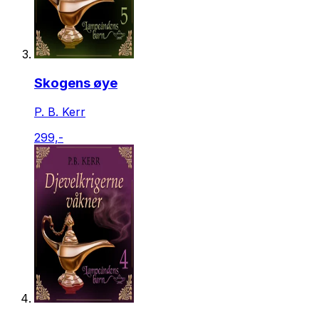
Skogens øye
P. B. Kerr
299,-