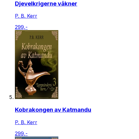
Djevelkrigerne våkner
P. B. Kerr
299,-
Kobrakongen av Katmandu
P. B. Kerr
299,-