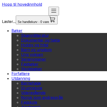
Hopp til hovedinnhold
Laster...
Se handlekurv - 0 vare
Bøker
Skjønnlitteratur
Dokumentar og fakta
Hobby og fritid
Barn og ungdom
Ung voksen
Serieromaner
Fagbøker
Skolebøker
Forfattere
Utdanning
Barnehage
Grunnskole
Videregående
Norsk som andrespråk
Fagskole