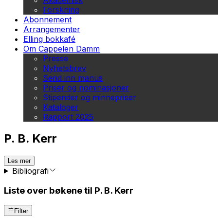
Akademisk
Forskning
Abonnement
Arrangementer
Elling bokkafé
Om Cappelen Damm
Presse
Nyhetsbrev
Send inn manus
Priser og nominasjoner
Stipender og minnepriser
Kataloger
Rapport 2025
P. B. Kerr
Les mer
Bibliografi
Liste over bøkene til P. B. Kerr
Filter