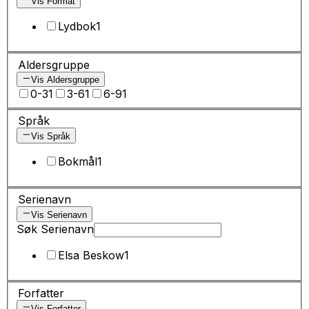
Vis Format
Lydbok
1
Aldersgruppe
Vis Aldersgruppe
0-3
1
3-6
1
6-9
1
Språk
Vis Språk
Bokmål
1
Serienavn
Vis Serienavn
Søk Serienavn
Elsa Beskow
1
Forfatter
Vis Forfatter