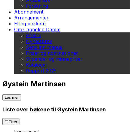
Akademisk
Forskning
Abonnement
Arrangementer
Elling bokkafé
Om Cappelen Damm
Presse
Nyhetsbrev
Send inn manus
Priser og nominasjoner
Stipender og minnepriser
Kataloger
Rapport 2025
Øystein Martinsen
Les mer
Liste over bøkene til Øystein Martinsen
Filter