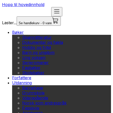
Hopp til hovedinnhold
Laster...
Se handlekurv - 0 vare
Bøker
Skjønnlitteratur
Dokumentar og fakta
Hobby og fritid
Barn og ungdom
Ung voksen
Serieromaner
Fagbøker
Skolebøker
Forfattere
Utdanning
Barnehage
Grunnskole
Videregående
Norsk som andrespråk
Fagskole