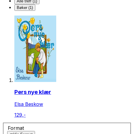
Alle treff (1)
Bøker (1)
Pers nye klær
Elsa Beskow
129,-
Format