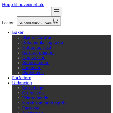
Hopp til hovedinnhold
Laster...
Se handlekurv - 0 vare
Bøker
Skjønnlitteratur
Dokumentar og fakta
Hobby og fritid
Barn og ungdom
Ung voksen
Serieromaner
Fagbøker
Skolebøker
Forfattere
Utdanning
Barnehage
Grunnskole
Videregående
Norsk som andrespråk
Fagskole