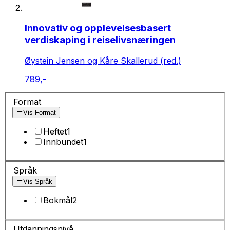
Innovativ og opplevelsesbasert
verdiskaping i reiselivsnæringen
Øystein Jensen og Kåre Skallerud (red.)
789,-
Format
Vis Format
Heftet
1
Innbundet
1
Språk
Vis Språk
Bokmål
2
Utdanningsnivå