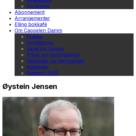
Akademisk
Forskning
Abonnement
Arrangementer
Elling bokkafé
Om Cappelen Damm
Presse
Nyhetsbrev
Send inn manus
Priser og nominasjoner
Stipender og minnepriser
Kataloger
Rapport 2025
Øystein Jensen