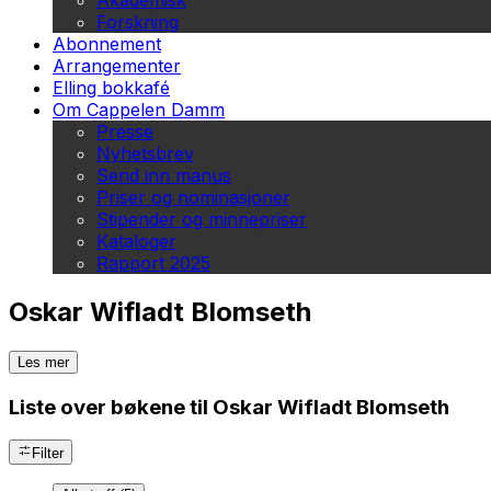
Akademisk
Forskning
Abonnement
Arrangementer
Elling bokkafé
Om Cappelen Damm
Presse
Nyhetsbrev
Send inn manus
Priser og nominasjoner
Stipender og minnepriser
Kataloger
Rapport 2025
Oskar Wifladt Blomseth
Les mer
Liste over bøkene til Oskar Wifladt Blomseth
Filter