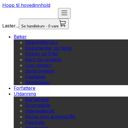
Hopp til hovedinnhold
Laster...
Se handlekurv - 0 vare
Bøker
Skjønnlitteratur
Dokumentar og fakta
Hobby og fritid
Barn og ungdom
Ung voksen
Serieromaner
Fagbøker
Skolebøker
Forfattere
Utdanning
Barnehage
Grunnskole
Videregående
Norsk som andrespråk
Fagskole