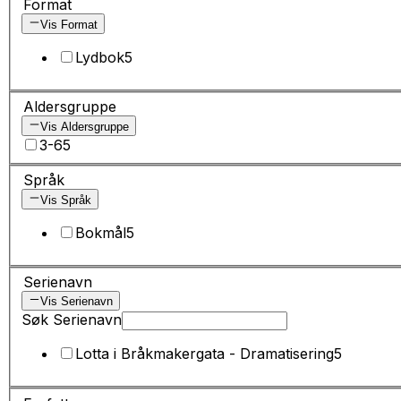
Format
Vis Format
Lydbok
5
Aldersgruppe
Vis Aldersgruppe
3-6
5
Språk
Vis Språk
Bokmål
5
Serienavn
Vis Serienavn
Søk Serienavn
Lotta i Bråkmakergata - Dramatisering
5