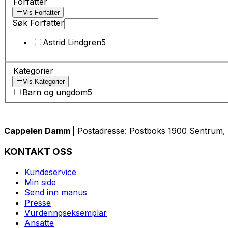
Forfatter
Vis Forfatter
Søk Forfatter
Astrid Lindgren
5
Kategorier
Vis Kategorier
Barn og ungdom
5
Cappelen Damm
| Postadresse: Postboks 1900 Sentrum, 
KONTAKT OSS
Kundeservice
Min side
Send inn manus
Presse
Vurderingseksemplar
Ansatte