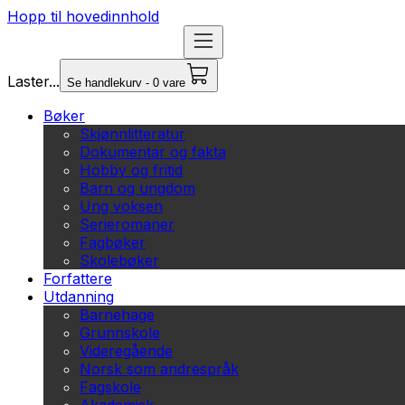
Hopp til hovedinnhold
Laster...
Se handlekurv - 0 vare
Bøker
Skjønnlitteratur
Dokumentar og fakta
Hobby og fritid
Barn og ungdom
Ung voksen
Serieromaner
Fagbøker
Skolebøker
Forfattere
Utdanning
Barnehage
Grunnskole
Videregående
Norsk som andrespråk
Fagskole