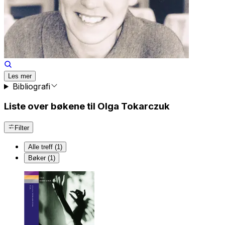
Les mer
Bibliografi
Liste over bøkene til Olga Tokarczuk
Filter
Alle treff (1)
Bøker (1)