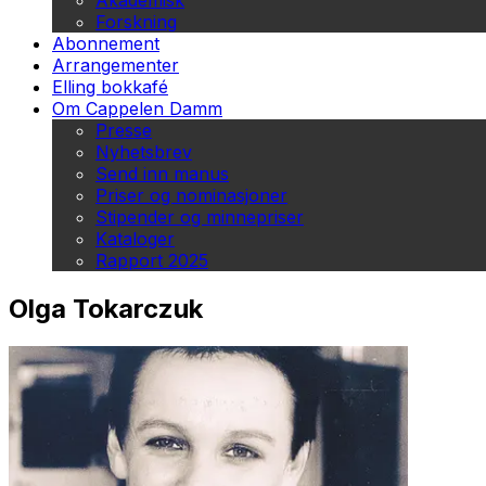
Akademisk
Forskning
Abonnement
Arrangementer
Elling bokkafé
Om Cappelen Damm
Presse
Nyhetsbrev
Send inn manus
Priser og nominasjoner
Stipender og minnepriser
Kataloger
Rapport 2025
Olga Tokarczuk