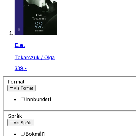
E.e.
Tokarczuk / Olga
339,-
Format
Vis Format
Innbundet
1
Språk
Vis Språk
Bokmål
1