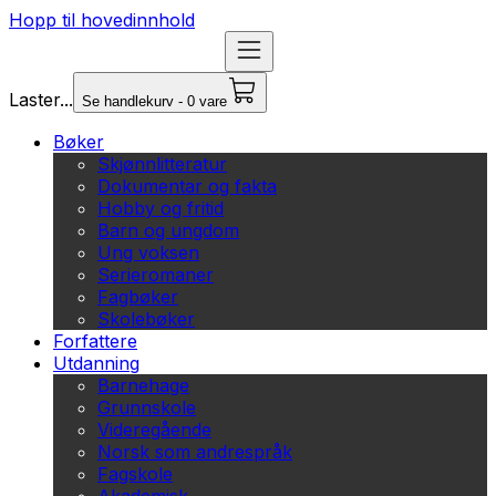
Hopp til hovedinnhold
Laster...
Se handlekurv - 0 vare
Bøker
Skjønnlitteratur
Dokumentar og fakta
Hobby og fritid
Barn og ungdom
Ung voksen
Serieromaner
Fagbøker
Skolebøker
Forfattere
Utdanning
Barnehage
Grunnskole
Videregående
Norsk som andrespråk
Fagskole