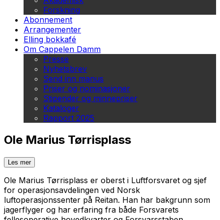
Akademisk
Forskning
Abonnement
Arrangementer
Elling bokkafé
Om Cappelen Damm
Presse
Nyhetsbrev
Send inn manus
Priser og nominasjoner
Stipender og minnepriser
Kataloger
Rapport 2025
Ole Marius Tørrisplass
Les mer
Ole Marius Tørrisplass er oberst i Luftforsvaret og sjef
for operasjonsavdelingen ved Norsk
luftoperasjonssenter på Reitan. Han har bakgrunn som
jagerflyger og har erfaring fra både Forsvarets
fellesoperative hovedkvarter og Forsvarsstaben.