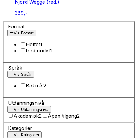
Njord Wegge (red.)
389,-
Format
Vis Format
Heftet
1
Innbundet
1
Språk
Vis Språk
Bokmål
2
Utdanningsnivå
Vis Utdanningsnivå
Akademisk
2
Åpen tilgang
2
Kategorier
Vis Kategorier