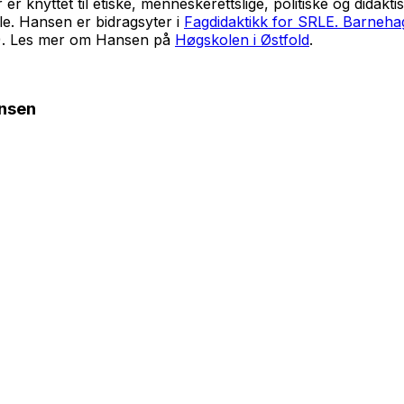
 knyttet til etiske, menneskerettslige, politiske og didaktisk
le. Hansen er bidragsyter i
Fagdidaktikk for SRLE. Barneh
05). Les mer om Hansen på
Høgskolen i Østfold
.
ansen