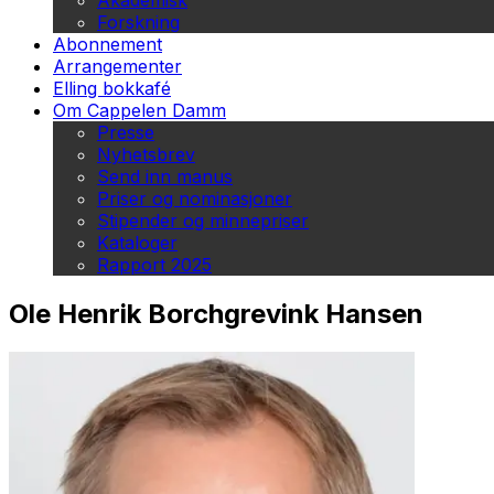
Akademisk
Forskning
Abonnement
Arrangementer
Elling bokkafé
Om Cappelen Damm
Presse
Nyhetsbrev
Send inn manus
Priser og nominasjoner
Stipender og minnepriser
Kataloger
Rapport 2025
Ole Henrik Borchgrevink Hansen