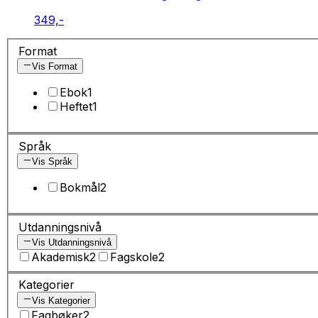
349,-
Format
Vis Format
Ebok
1
Heftet
1
Språk
Vis Språk
Bokmål
2
Utdanningsnivå
Vis Utdanningsnivå
Akademisk
2
Fagskole
2
Kategorier
Vis Kategorier
Fagbøker
2