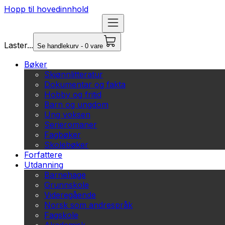
Hopp til hovedinnhold
Laster...
Se handlekurv - 0 vare
Bøker
Skjønnlitteratur
Dokumentar og fakta
Hobby og fritid
Barn og ungdom
Ung voksen
Serieromaner
Fagbøker
Skolebøker
Forfattere
Utdanning
Barnehage
Grunnskole
Videregående
Norsk som andrespråk
Fagskole