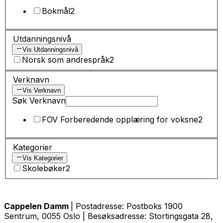
Bokmål
2
Utdanningsnivå
Vis Utdanningsnivå
Norsk som andrespråk
2
Verknavn
Vis Verknavn
Søk Verknavn
FOV Forberedende opplæring for voksne
2
Kategorier
Vis Kategorier
Skolebøker
2
Cappelen Damm
| Postadresse: Postboks 1900
Sentrum, 0055 Oslo | Besøksadresse: Stortingsgata 28,