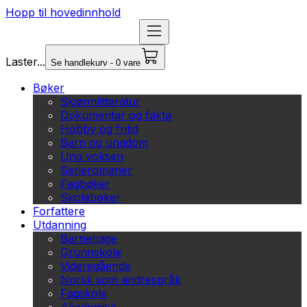
Hopp til hovedinnhold
Laster...
Se handlekurv - 0 vare
Bøker
Skjønnlitteratur
Dokumentar og fakta
Hobby og fritid
Barn og ungdom
Ung voksen
Serieromaner
Fagbøker
Skolebøker
Forfattere
Utdanning
Barnehage
Grunnskole
Videregående
Norsk som andrespråk
Fagskole