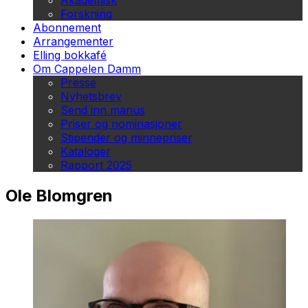
Akademisk
Forskning
Abonnement
Arrangementer
Elling bokkafé
Om Cappelen Damm
Presse
Nyhetsbrev
Send inn manus
Priser og nominasjoner
Stipender og minnepriser
Kataloger
Rapport 2025
Ole Blomgren