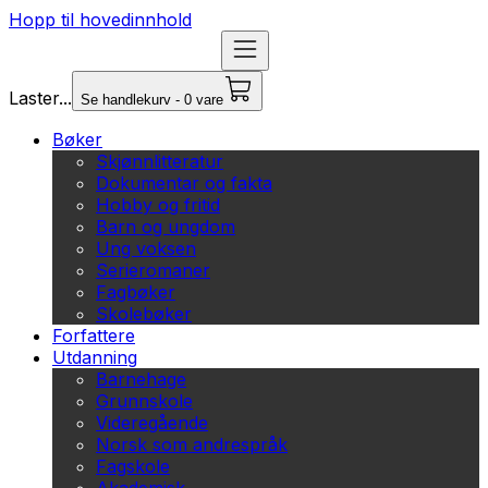
Hopp til hovedinnhold
Laster...
Se handlekurv - 0 vare
Bøker
Skjønnlitteratur
Dokumentar og fakta
Hobby og fritid
Barn og ungdom
Ung voksen
Serieromaner
Fagbøker
Skolebøker
Forfattere
Utdanning
Barnehage
Grunnskole
Videregående
Norsk som andrespråk
Fagskole