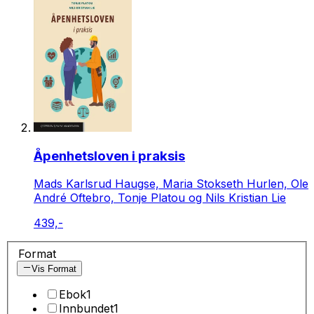
Åpenhetsloven i praksis
Mads Karlsrud Haugse, Maria Stokseth Hurlen, Ole
André Oftebro, Tonje Platou og Nils Kristian Lie
439,-
Format
Vis Format
Ebok
1
Innbundet
1