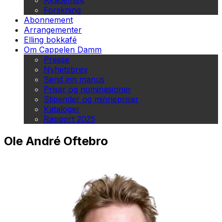
Akademisk
Forskning
Abonnement
Arrangementer
Elling bokkafé
Om Cappelen Damm
Presse
Nyhetsbrev
Send inn manus
Priser og nominasjoner
Stipender og minnepriser
Kataloger
Rapport 2025
Ole André Oftebro