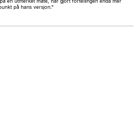
å en utmerket måte, har gjort fortellingen enda mer
punkt på hans versjon."