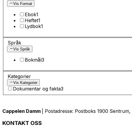
Vis Format
Ebok
1
Heftet
1
Lydbok
1
Språk
Vis Språk
Bokmål
3
Kategorier
Vis Kategorier
Dokumentar og fakta
3
Cappelen Damm
| Postadresse: Postboks 1900 Sentrum, 
KONTAKT OSS