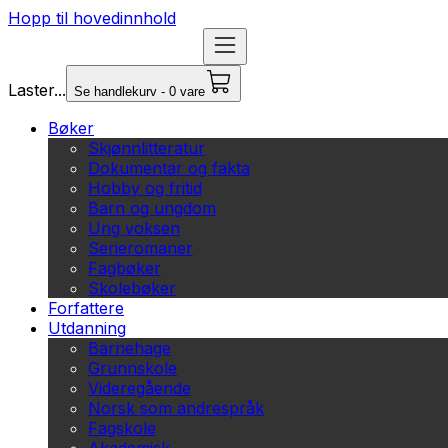
Hopp til hovedinnhold
Laster...
Se handlekurv - 0 vare
Bøker
Skjønnlitteratur
Dokumentar og fakta
Hobby og fritid
Barn og ungdom
Ung voksen
Serieromaner
Fagbøker
Skolebøker
Forfattere
Utdanning
Barnehage
Grunnskole
Videregående
Norsk som andrespråk
Fagskole