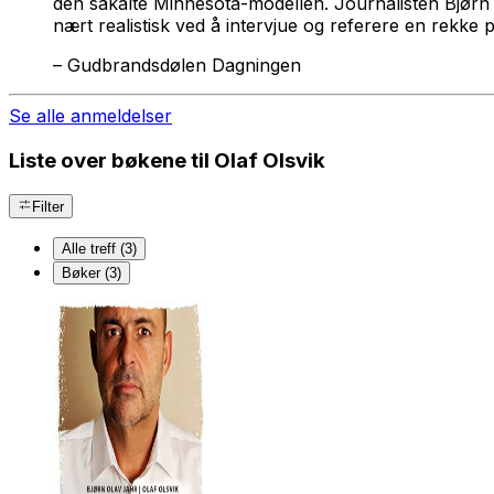
den såkalte Minnesota-modellen. Journalisten Bjørn
nært realistisk ved å intervjue og referere en rekk
–
Gudbrandsdølen Dagningen
Se alle anmeldelser
Liste over bøkene til Olaf Olsvik
Filter
Alle treff (3)
Bøker (3)