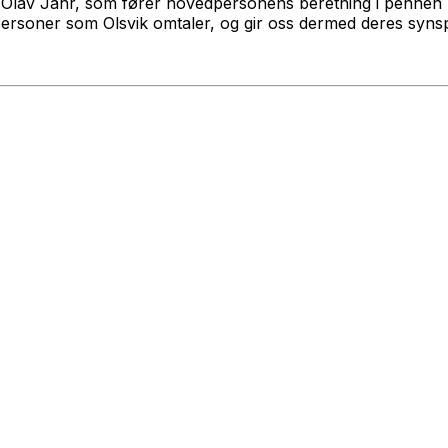
 Olav Jahr, som fører hovedpersonens beretning i pennen p
e personer som Olsvik omtaler, og gir oss dermed deres syns