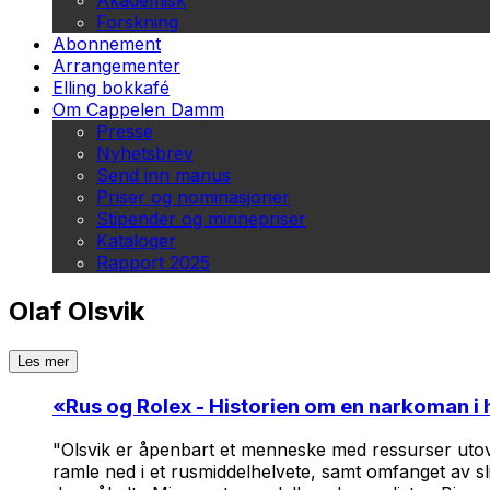
Akademisk
Forskning
Abonnement
Arrangementer
Elling bokkafé
Om Cappelen Damm
Presse
Nyhetsbrev
Send inn manus
Priser og nominasjoner
Stipender og minnepriser
Kataloger
Rapport 2025
Olaf Olsvik
Les mer
«
Rus og Rolex - Historien om en narkoman i 
"Olsvik er åpenbart et menneske med ressurser utover
ramle ned i et rusmiddelhelvete, samt omfanget av sl