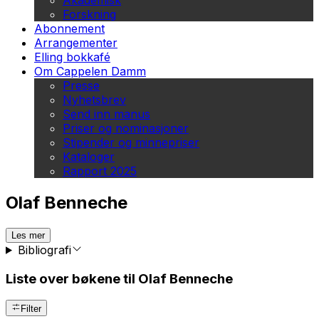
Akademisk
Forskning
Abonnement
Arrangementer
Elling bokkafé
Om Cappelen Damm
Presse
Nyhetsbrev
Send inn manus
Priser og nominasjoner
Stipender og minnepriser
Kataloger
Rapport 2025
Olaf Benneche
Les mer
Bibliografi
Liste over bøkene til Olaf Benneche
Filter