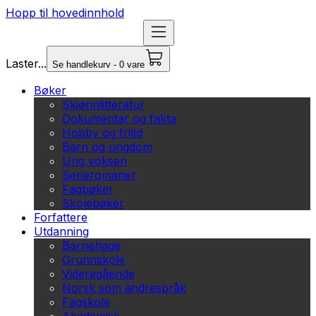
Hopp til hovedinnhold
Laster...
Se handlekurv - 0 vare
Bøker
Skjønnlitteratur
Dokumentar og fakta
Hobby og fritid
Barn og ungdom
Ung voksen
Serieromaner
Fagbøker
Skolebøker
Forfattere
Utdanning
Barnehage
Grunnskole
Videregående
Norsk som andrespråk
Fagskole