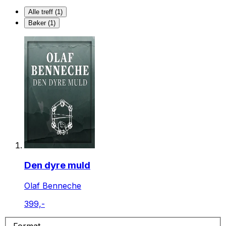
Alle treff (1)
Bøker (1)
Den dyre muld
Olaf Benneche
399,-
Format