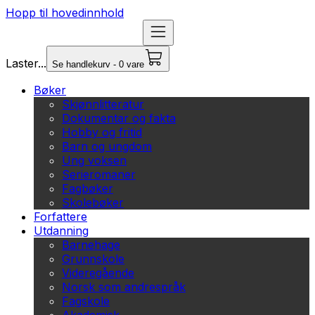
Hopp til hovedinnhold
Laster...
Se handlekurv - 0 vare
Bøker
Skjønnlitteratur
Dokumentar og fakta
Hobby og fritid
Barn og ungdom
Ung voksen
Serieromaner
Fagbøker
Skolebøker
Forfattere
Utdanning
Barnehage
Grunnskole
Videregående
Norsk som andrespråk
Fagskole