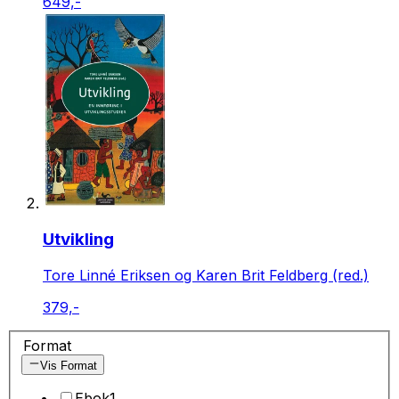
649,-
Utvikling
Tore Linné Eriksen og Karen Brit Feldberg (red.)
379,-
Format
Vis Format
Ebok
1