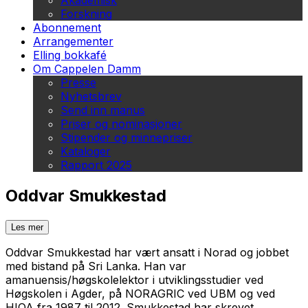
Akademisk
Forskning
Abonnement
Arrangementer
Elling bokkafé
Om Cappelen Damm
Presse
Nyhetsbrev
Send inn manus
Priser og nominasjoner
Stipender og minnepriser
Kataloger
Rapport 2025
Oddvar Smukkestad
Les mer
Oddvar Smukkestad har vært ansatt i Norad og jobbet
med bistand på Sri Lanka. Han var
amanuensis/høgskolelektor i utviklingsstudier ved
Høgskolen i Agder, på NORAGRIC ved UBM og ved
HIOA fra 1987 til 2012. Smukkestad har skrevet