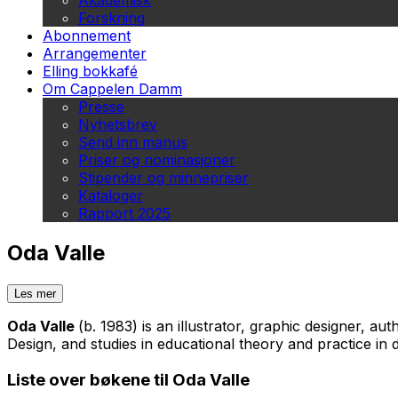
Akademisk
Forskning
Abonnement
Arrangementer
Elling bokkafé
Om Cappelen Damm
Presse
Nyhetsbrev
Send inn manus
Priser og nominasjoner
Stipender og minnepriser
Kataloger
Rapport 2025
Oda Valle
Les mer
Oda Valle
(b. 1983) is an illustrator, graphic designer, 
Design, and studies in educational theory and practice in d
Liste over bøkene til Oda Valle