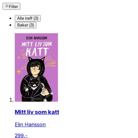
Filter
Alle treff (3)
Bøker (3)
Mitt liv som katt
Elin Hansson
299,-