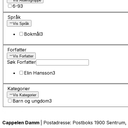
Vis Aldersgruppe
6-9
3
Språk
Vis Språk
Bokmål
3
Forfatter
Vis Forfatter
Søk Forfatter
Elin Hansson
3
Kategorier
Vis Kategorier
Barn og ungdom
3
Cappelen Damm
| Postadresse: Postboks 1900 Sentrum, 