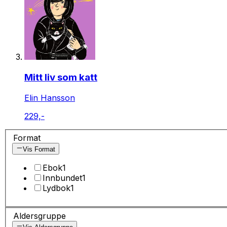
Mitt liv som katt
Elin Hansson
229,-
Format
Vis Format
Ebok
1
Innbundet
1
Lydbok
1
Aldersgruppe