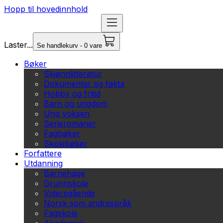
Hopp til hovedinnhold
Laster...
Se handlekurv - 0 vare
Bøker
Skjønnlitteratur
Dokumentar og fakta
Hobby og fritid
Barn og ungdom
Ung voksen
Serieromaner
Fagbøker
Skolebøker
Forfattere
Utdanning
Barnehage
Grunnskole
Videregående
Norsk som andrespråk
Fagskole