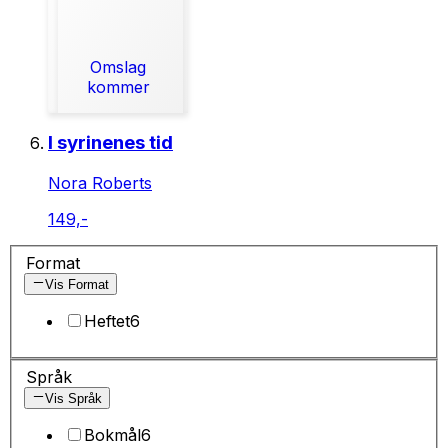
Omslag
kommer
I syrinenes tid
Nora Roberts
149,-
Format
Vis Format
Heftet
6
Språk
Vis Språk
Bokmål
6