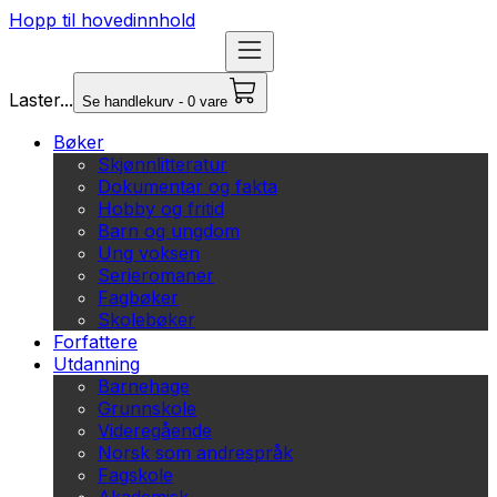
Hopp til hovedinnhold
Laster...
Se handlekurv - 0 vare
Bøker
Skjønnlitteratur
Dokumentar og fakta
Hobby og fritid
Barn og ungdom
Ung voksen
Serieromaner
Fagbøker
Skolebøker
Forfattere
Utdanning
Barnehage
Grunnskole
Videregående
Norsk som andrespråk
Fagskole