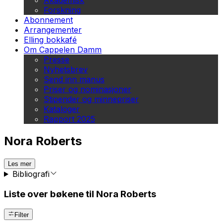
Akademisk
Forskning
Abonnement
Arrangementer
Elling bokkafé
Om Cappelen Damm
Presse
Nyhetsbrev
Send inn manus
Priser og nominasjoner
Stipender og minnepriser
Kataloger
Rapport 2025
Nora Roberts
Les mer
Bibliografi
Liste over bøkene til Nora Roberts
Filter