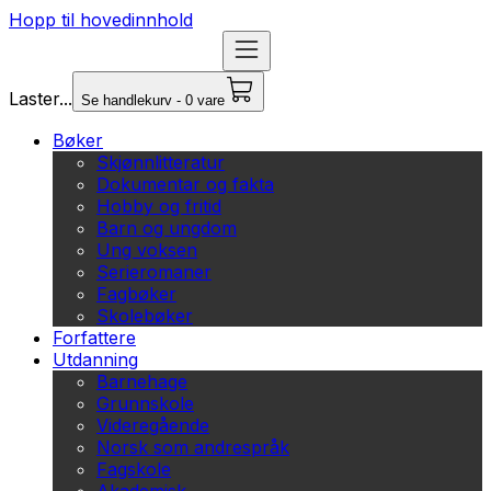
Hopp til hovedinnhold
Laster...
Se handlekurv - 0 vare
Bøker
Skjønnlitteratur
Dokumentar og fakta
Hobby og fritid
Barn og ungdom
Ung voksen
Serieromaner
Fagbøker
Skolebøker
Forfattere
Utdanning
Barnehage
Grunnskole
Videregående
Norsk som andrespråk
Fagskole