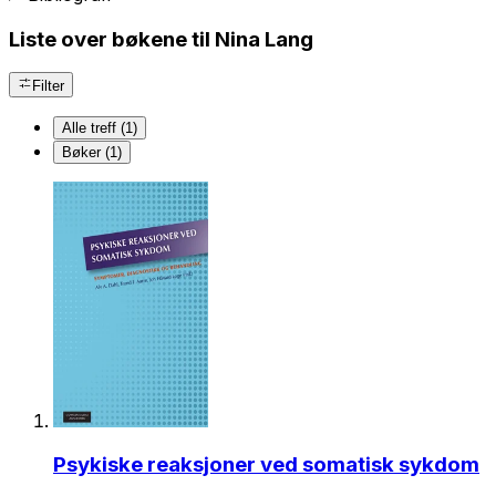
Liste over bøkene til Nina Lang
Filter
Alle treff (1)
Bøker (1)
Psykiske reaksjoner ved somatisk sykdom