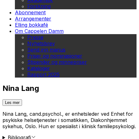
Akademisk
Forskning
Abonnement
Arrangementer
Elling bokkafé
Om Cappelen Damm
Presse
Nyhetsbrev
Send inn manus
Priser og nominasjoner
Stipender og minnepriser
Kataloger
Rapport 2025
Nina Lang
Les mer
Nina Lang, cand.psychol., er enhetsleder ved Enhet for
psykiske helsetjenester i somatikken, Diakonhjemmet
sykehus, Oslo. Hun er spesialist i klinisk familiepsykologi.
Bibliografi