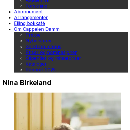
Akademisk
Forskning
Abonnement
Arrangementer
Elling bokkafé
Om Cappelen Damm
Presse
Nyhetsbrev
Send inn manus
Priser og nominasjoner
Stipender og minnepriser
Kataloger
Rapport 2025
Nina Birkeland