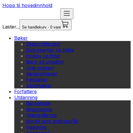
Hopp til hovedinnhold
Laster...
Se handlekurv - 0 vare
Bøker
Skjønnlitteratur
Dokumentar og fakta
Hobby og fritid
Barn og ungdom
Ung voksen
Serieromaner
Fagbøker
Skolebøker
Forfattere
Utdanning
Barnehage
Grunnskole
Videregående
Norsk som andrespråk
Fagskole