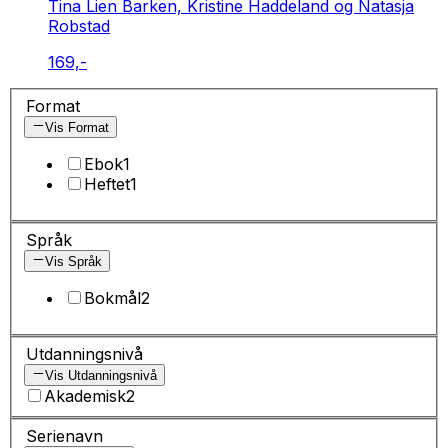
Tina Lien Barken, Kristine Haddeland og Natasja
Robstad
169,-
Format
Vis Format
Ebok
1
Heftet
1
Språk
Vis Språk
Bokmål
2
Utdanningsnivå
Vis Utdanningsnivå
Akademisk
2
Serienavn