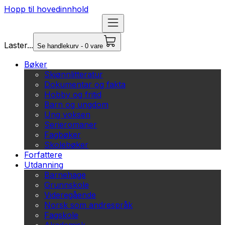
Hopp til hovedinnhold
Laster...
Se handlekurv - 0 vare
Bøker
Skjønnlitteratur
Dokumentar og fakta
Hobby og fritid
Barn og ungdom
Ung voksen
Serieromaner
Fagbøker
Skolebøker
Forfattere
Utdanning
Barnehage
Grunnskole
Videregående
Norsk som andrespråk
Fagskole