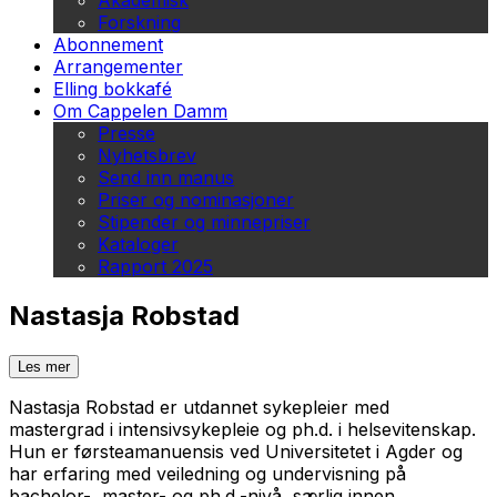
Akademisk
Forskning
Abonnement
Arrangementer
Elling bokkafé
Om Cappelen Damm
Presse
Nyhetsbrev
Send inn manus
Priser og nominasjoner
Stipender og minnepriser
Kataloger
Rapport 2025
Nastasja Robstad
Les mer
Nastasja Robstad er utdannet sykepleier med
mastergrad i intensivsykepleie og ph.d. i helsevitenskap.
Hun er førsteamanuensis ved Universitetet i Agder og
har erfaring med veiledning og undervisning på
bachelor-, master- og ph.d.-nivå, særlig innen