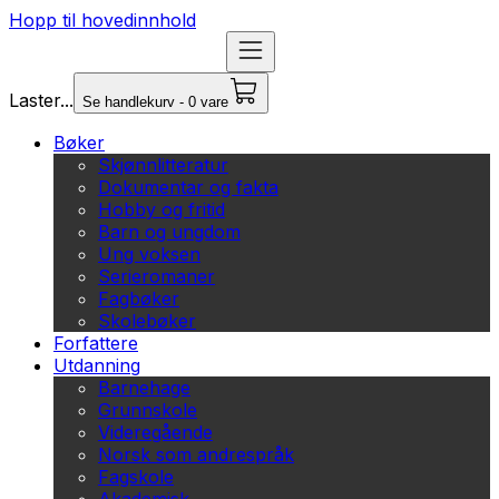
Hopp til hovedinnhold
Laster...
Se handlekurv - 0 vare
Bøker
Skjønnlitteratur
Dokumentar og fakta
Hobby og fritid
Barn og ungdom
Ung voksen
Serieromaner
Fagbøker
Skolebøker
Forfattere
Utdanning
Barnehage
Grunnskole
Videregående
Norsk som andrespråk
Fagskole