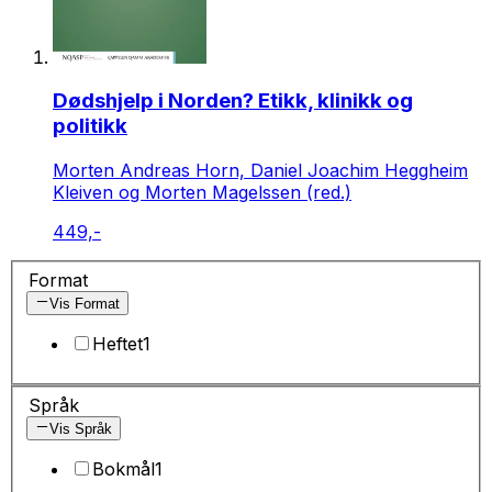
Dødshjelp i Norden? Etikk, klinikk og
politikk
Morten Andreas Horn, Daniel Joachim Heggheim
Kleiven og Morten Magelssen (red.)
449,-
Format
Vis Format
Heftet
1
Språk
Vis Språk
Bokmål
1