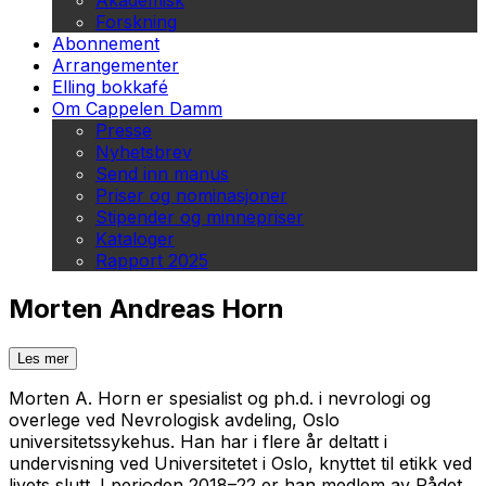
Akademisk
Forskning
Abonnement
Arrangementer
Elling bokkafé
Om Cappelen Damm
Presse
Nyhetsbrev
Send inn manus
Priser og nominasjoner
Stipender og minnepriser
Kataloger
Rapport 2025
Morten Andreas Horn
Les mer
Morten A. Horn er spesialist og ph.d. i nevrologi og
overlege ved Nevrologisk avdeling, Oslo
universitetssykehus. Han har i flere år deltatt i
undervisning ved Universitetet i Oslo, knyttet til etikk ved
livets slutt. I perioden 2018–22 er han medlem av Rådet