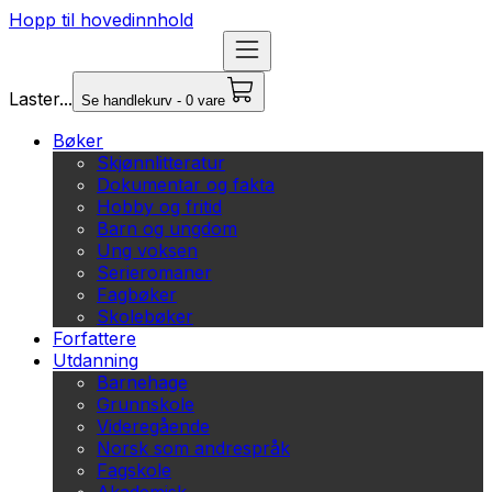
Hopp til hovedinnhold
Laster...
Se handlekurv - 0 vare
Bøker
Skjønnlitteratur
Dokumentar og fakta
Hobby og fritid
Barn og ungdom
Ung voksen
Serieromaner
Fagbøker
Skolebøker
Forfattere
Utdanning
Barnehage
Grunnskole
Videregående
Norsk som andrespråk
Fagskole