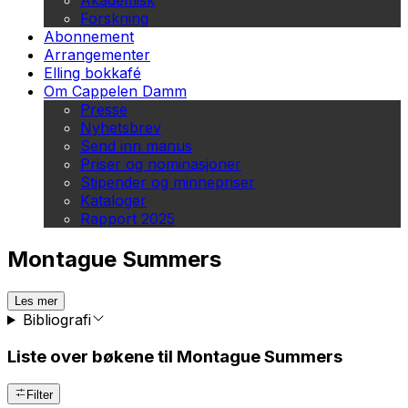
Akademisk
Forskning
Abonnement
Arrangementer
Elling bokkafé
Om Cappelen Damm
Presse
Nyhetsbrev
Send inn manus
Priser og nominasjoner
Stipender og minnepriser
Kataloger
Rapport 2025
Montague Summers
Les mer
Bibliografi
Liste over bøkene til Montague Summers
Filter