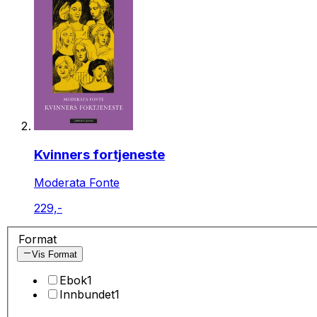
Kvinners fortjeneste
Moderata Fonte
229,-
Format
Vis Format
Ebok
1
Innbundet
1