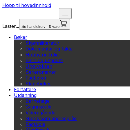
Hopp til hovedinnhold
Laster...
Se handlekurv - 0 vare
Bøker
Skjønnlitteratur
Dokumentar og fakta
Hobby og fritid
Barn og ungdom
Ung voksen
Serieromaner
Fagbøker
Skolebøker
Forfattere
Utdanning
Barnehage
Grunnskole
Videregående
Norsk som andrespråk
Fagskole