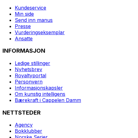
Kundeservice
Min side
Send inn manus
Presse
Vurderingseksemplar
Ansatte
INFORMASJON
Ledige stillinger
Nyhetsbrev
Royaltyportal
Personvern
Informasjonskapsler
Om kunstig intelligens
Bærekraft i Cappelen Damm
NETTSTEDER
Agency
Bokklubber
Norske Serier