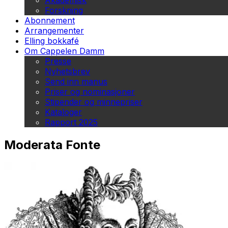
Akademisk
Forskning
Abonnement
Arrangementer
Elling bokkafé
Om Cappelen Damm
Presse
Nyhetsbrev
Send inn manus
Priser og nominasjoner
Stipender og minnepriser
Kataloger
Rapport 2025
Moderata Fonte