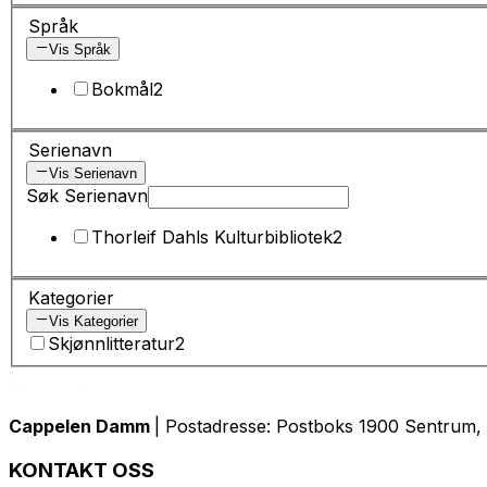
Språk
Vis Språk
Bokmål
2
Serienavn
Vis Serienavn
Søk Serienavn
Thorleif Dahls Kulturbibliotek
2
Kategorier
Vis Kategorier
Skjønnlitteratur
2
Cappelen Damm
| Postadresse: Postboks 1900 Sentrum, 
KONTAKT OSS