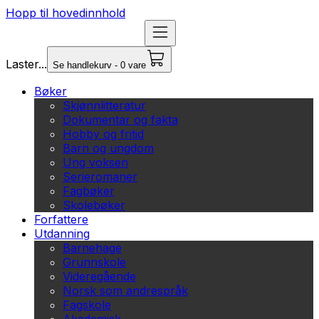
Hopp til hovedinnhold
Laster...
Se handlekurv - 0 vare
Bøker
Skjønnlitteratur
Dokumentar og fakta
Hobby og fritid
Barn og ungdom
Ung voksen
Serieromaner
Fagbøker
Skolebøker
Forfattere
Utdanning
Barnehage
Grunnskole
Videregående
Norsk som andrespråk
Fagskole