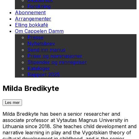
Akademisk
Forskning
Abonnement
Arrangementer
Elling bokkafé
Om Cappelen Damm
Presse
Nyhetsbrev
Send inn manus
Priser og nominasjoner
Stipender og minnepriser
Kataloger
Rapport 2025
Milda Bredikyte
Les mer
Milda Bredikyte has been a senior researcher and
associate professor at Vytautas Magnus University in
Lithuania since 2018. She teaches child development and
narrative learning in play and the Vygotskian theory of
cultural development in childhood, and is the senior