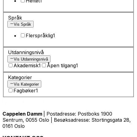
Heftet
1
Språk
Vis Språk
Flerspråklig
1
Utdanningsnivå
Vis Utdanningsnivå
Akademisk
1
Åpen tilgang
1
Kategorier
Vis Kategorier
Fagbøker
1
Cappelen Damm
| Postadresse: Postboks 1900
Sentrum, 0055 Oslo | Besøksadresse: Stortingsgata 28,
0161 Oslo