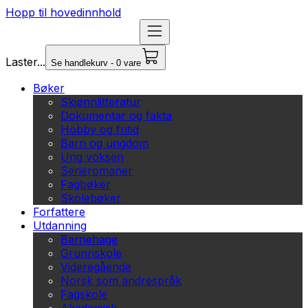
Hopp til hovedinnhold
Laster...
Se handlekurv - 0 vare
Bøker
Skjønnlitteratur
Dokumentar og fakta
Hobby og fritid
Barn og ungdom
Ung voksen
Serieromaner
Fagbøker
Skolebøker
Forfattere
Utdanning
Barnehage
Grunnskole
Videregående
Norsk som andrespråk
Fagskole