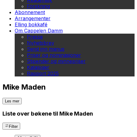
Akademisk
Forskning
Abonnement
Arrangementer
Elling bokkafé
Om Cappelen Damm
Presse
Nyhetsbrev
Send inn manus
Priser og nominasjoner
Stipender og minnepriser
Kataloger
Rapport 2025
Mike Maden
Les mer
Liste over bøkene til Mike Maden
Filter