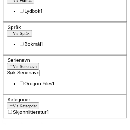
Vis Format
Lydbok
1
Språk
Vis Språk
Bokmål
1
Serienavn
Vis Serienavn
Søk Serienavn
Oregon Files
1
Kategorier
Vis Kategorier
Skjønnlitteratur
1