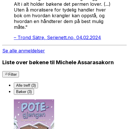
Alt i alt holder bøkene det permen lover. (...)
Uten å moralisere for tydelig handler hver
bok om hvordan krangler kan oppstå, og
hvordan en håndterer dem på best mulig
måte."
–
Trond Sätre, Serienett.no, 04.02.2024
Se alle anmeldelser
Liste over bøkene til Michele Assarasakorn
Filter
Alle treff (3)
Bøker (3)