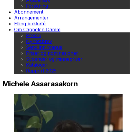
Akademisk
Forskning
Abonnement
Arrangementer
Elling bokkafé
Om Cappelen Damm
Presse
Nyhetsbrev
Send inn manus
Priser og nominasjoner
Stipender og minnepriser
Kataloger
Rapport 2025
Michele Assarasakorn