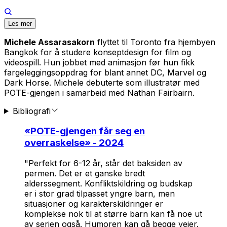
Les mer
Michele Assarasakorn
flyttet til Toronto fra hjembyen
Bangkok for å studere konseptdesign for film og
videospill. Hun jobbet med animasjon før hun fikk
fargeleggingsoppdrag for blant annet DC, Marvel og
Dark Horse. Michele debuterte som illustratør med
POTE-gjengen
i samarbeid med Nathan Fairbairn.
Bibliografi
«
POTE-gjengen får seg en
overraskelse
» - 2024
"Perfekt for 6-12 år, står det baksiden av
permen. Det er et ganske bredt
alderssegment. Konfliktskildring og budskap
er i stor grad tilpasset yngre barn, men
situasjoner og karakterskildringer er
komplekse nok til at større barn kan få noe ut
av serien også. Humoren kan gå begge veier.