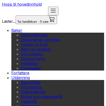
Hopp til hovedinnhold
Laster...
Se handlekurv - 0 vare
Bøker
Skjønnlitteratur
Dokumentar og fakta
Hobby og fritid
Barn og ungdom
Ung voksen
Serieromaner
Fagbøker
Skolebøker
Forfattere
Utdanning
Barnehage
Grunnskole
Videregående
Norsk som andrespråk
Fagskole