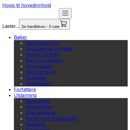
Hopp til hovedinnhold
Laster...
Se handlekurv - 0 vare
Bøker
Skjønnlitteratur
Dokumentar og fakta
Hobby og fritid
Barn og ungdom
Ung voksen
Serieromaner
Fagbøker
Skolebøker
Forfattere
Utdanning
Barnehage
Grunnskole
Videregående
Norsk som andrespråk
Fagskole