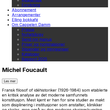
Akademisk
Forskning
Abonnement
Arrangementer
Elling bokkafé
Om Cappelen Damm
Presse
Nyhetsbrev
Send inn manus
Priser og nominasjoner
Stipender og minnepriser
Kataloger
Rapport 2025
Michel Foucault
Les mer
Fransk filosof of idéhistoriker (1926-1984) som etablerte
en kritisk analyse av det moderne samfunnets
konstitusjon. Mest kjent er han for sine studier av makt
som disiplinering i institusjoner som anstalter, klinikker
og skoler, men også av den moderne styringskunsten.