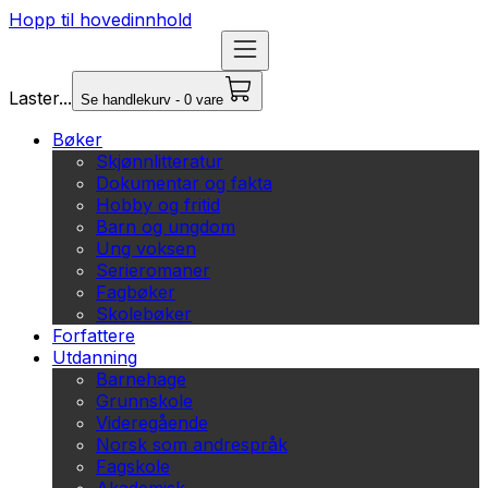
Hopp til hovedinnhold
Laster...
Se handlekurv - 0 vare
Bøker
Skjønnlitteratur
Dokumentar og fakta
Hobby og fritid
Barn og ungdom
Ung voksen
Serieromaner
Fagbøker
Skolebøker
Forfattere
Utdanning
Barnehage
Grunnskole
Videregående
Norsk som andrespråk
Fagskole