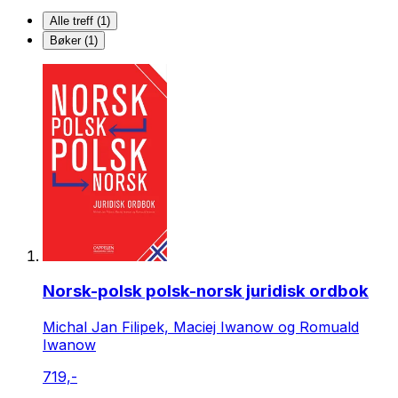
Alle treff (1)
Bøker (1)
Norsk-polsk polsk-norsk juridisk ordbok
Michal Jan Filipek, Maciej Iwanow og Romuald
Iwanow
719,-