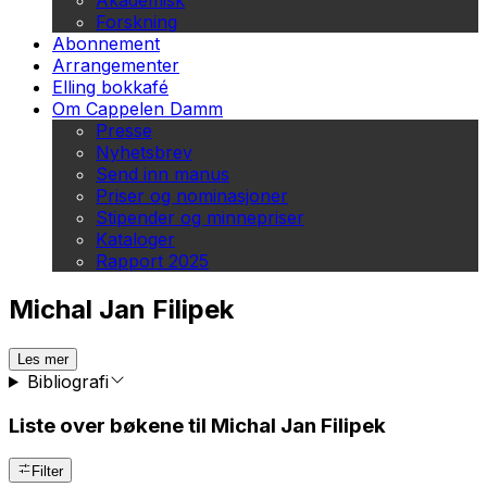
Akademisk
Forskning
Abonnement
Arrangementer
Elling bokkafé
Om Cappelen Damm
Presse
Nyhetsbrev
Send inn manus
Priser og nominasjoner
Stipender og minnepriser
Kataloger
Rapport 2025
Michal Jan Filipek
Les mer
Bibliografi
Liste over bøkene til Michal Jan Filipek
Filter