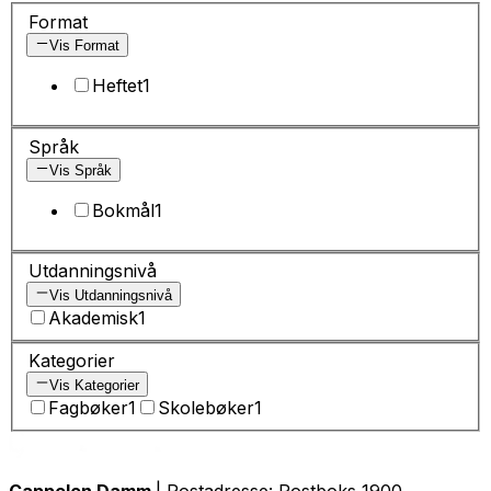
Format
Vis Format
Heftet
1
Språk
Vis Språk
Bokmål
1
Utdanningsnivå
Vis Utdanningsnivå
Akademisk
1
Kategorier
Vis Kategorier
Fagbøker
1
Skolebøker
1
Cappelen Damm
| Postadresse: Postboks 1900