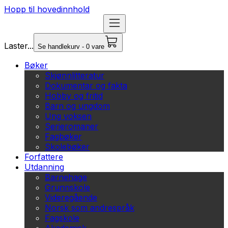
Hopp til hovedinnhold
Laster...
Se handlekurv - 0 vare
Bøker
Skjønnlitteratur
Dokumentar og fakta
Hobby og fritid
Barn og ungdom
Ung voksen
Serieromaner
Fagbøker
Skolebøker
Forfattere
Utdanning
Barnehage
Grunnskole
Videregående
Norsk som andrespråk
Fagskole