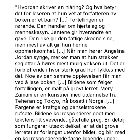
"Hvordan skriver en niåring? Og hva betyr
det for leseren at hun vet at forfatteren av
boken er et barn? […] Fortellingen er
rørende. Den handler om hjertelag og
menneskesyn. Jentene gir hverandre en
gave. Den rike gir den fattige skoene sine,
men mest av alt gir hun henne
oppmerksomhet. […] Når man hører Angelina
Jordan synge, merker man at hun strekker
seg etter å høres mest mulig voksen ut. Det er
forbløffende i hvor sterk grad hun lykkes med
det. Noe av den samme opplevelsen får man
ved å lese boken. […] Bildene som følger
fortellingen, er malt på grovt lerret. Mery
Zamani er en kunstner med utdannelse fra
Teheran og Tokyo, nå bosatt i Norge. […]
Fargene er kraftige og penselstrøkene
rufsete. Bildene korresponderer godt med
tekstens litt svevende, gåtefulle preg. En detalj
som fungerer utsøkt delikat, er at det grove
lerretet er forlenget utenfor bildet, og blir med
en korresponderende farge liggende under