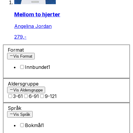
Mellom to hjerter
Angelina Jordan
279,-
Format
Vis Format
Innbundet
1
Aldersgruppe
Vis Aldersgruppe
3-6
1
6-9
1
9-12
1
Språk
Vis Språk
Bokmål
1