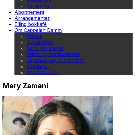
Akademisk
Forskning
Abonnement
Arrangementer
Elling bokkafé
Om Cappelen Damm
Presse
Nyhetsbrev
Send inn manus
Priser og nominasjoner
Stipender og minnepriser
Kataloger
Rapport 2025
Mery Zamani