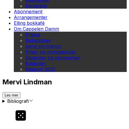
Akademisk
Forskning
Abonnement
Arrangementer
Elling bokkafé
Om Cappelen Damm
Presse
Nyhetsbrev
Send inn manus
Priser og nominasjoner
Stipender og minnepriser
Kataloger
Rapport 2025
Mervi Lindman
Les mer
Bibliografi