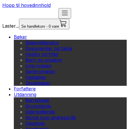
Hopp til hovedinnhold
Laster...
Se handlekurv - 0 vare
Bøker
Skjønnlitteratur
Dokumentar og fakta
Hobby og fritid
Barn og ungdom
Ung voksen
Serieromaner
Fagbøker
Skolebøker
Forfattere
Utdanning
Barnehage
Grunnskole
Videregående
Norsk som andrespråk
Fagskole