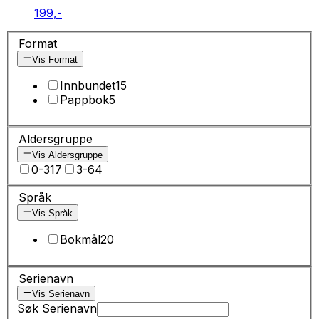
199,-
Format
Vis Format
Innbundet
15
Pappbok
5
Aldersgruppe
Vis Aldersgruppe
0-3
17
3-6
4
Språk
Vis Språk
Bokmål
20
Serienavn
Vis Serienavn
Søk Serienavn