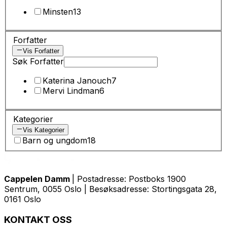
Minsten
13
Forfatter
Vis Forfatter
Søk Forfatter
Katerina Janouch
7
Mervi Lindman
6
Kategorier
Vis Kategorier
Barn og ungdom
18
Cappelen Damm
| Postadresse: Postboks 1900
Sentrum, 0055 Oslo | Besøksadresse: Stortingsgata 28,
0161 Oslo
KONTAKT OSS