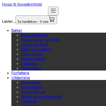
Hopp til hovedinnhold
Laster...
Se handlekurv - 0 vare
Bøker
Skjønnlitteratur
Dokumentar og fakta
Hobby og fritid
Barn og ungdom
Ung voksen
Serieromaner
Fagbøker
Skolebøker
Forfattere
Utdanning
Barnehage
Grunnskole
Videregående
Norsk som andrespråk
Fagskole