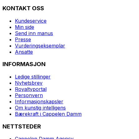
KONTAKT OSS
Kundeservice
Min side
Send inn manus
Presse
Vurderingseksemplar
Ansatte
INFORMASJON
Ledige stillinger
Nyhetsbrev
Royaltyportal
Personvern
Informasjonskapsler
Om kunstig intelligens
Bærekraft i Cappelen Damm
NETTSTEDER
Cappelen Damm Agency