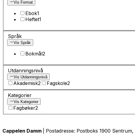
Vis Format
Ebok
1
Heftet
1
Språk
Vis Språk
Bokmål
2
Utdanningsnivå
Vis Utdanningsnivå
Akademisk
2
Fagskole
2
Kategorier
Vis Kategorier
Fagbøker
2
Cappelen Damm
| Postadresse: Postboks 1900 Sentrum, 