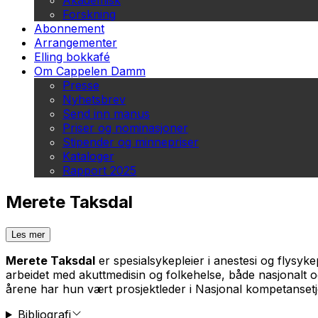
Akademisk
Forskning
Abonnement
Arrangementer
Elling bokkafé
Om Cappelen Damm
Presse
Nyhetsbrev
Send inn manus
Priser og nominasjoner
Stipender og minnepriser
Kataloger
Rapport 2025
Merete Taksdal
Les mer
Merete Taksdal
er spesialsykepleier i anestesi og flysyk
arbeidet med akuttmedisin og folkehelse, både nasjonalt o
årene har hun vært prosjektleder i Nasjonal kompetansetj
Bibliografi