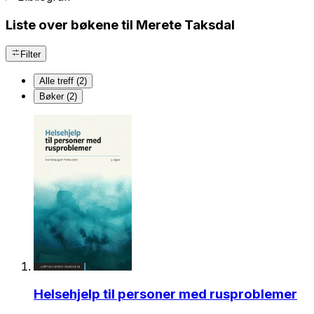
Liste over bøkene til Merete Taksdal
Filter
Alle treff (2)
Bøker (2)
Helsehjelp til personer med rusproblemer