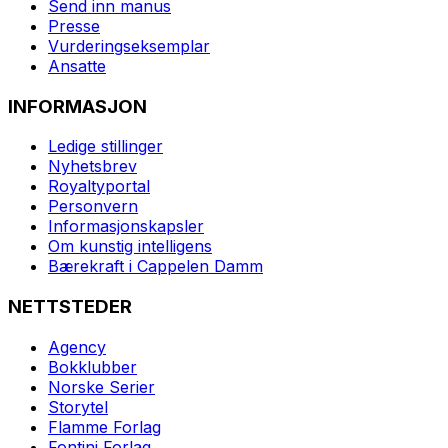
Send inn manus
Presse
Vurderingseksemplar
Ansatte
INFORMASJON
Ledige stillinger
Nyhetsbrev
Royaltyportal
Personvern
Informasjonskapsler
Om kunstig intelligens
Bærekraft i Cappelen Damm
NETTSTEDER
Agency
Bokklubber
Norske Serier
Storytel
Flamme Forlag
Fontini Forlag