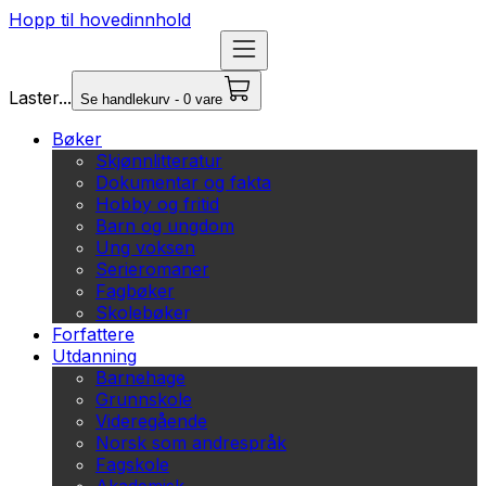
Hopp til hovedinnhold
Laster...
Se handlekurv - 0 vare
Bøker
Skjønnlitteratur
Dokumentar og fakta
Hobby og fritid
Barn og ungdom
Ung voksen
Serieromaner
Fagbøker
Skolebøker
Forfattere
Utdanning
Barnehage
Grunnskole
Videregående
Norsk som andrespråk
Fagskole