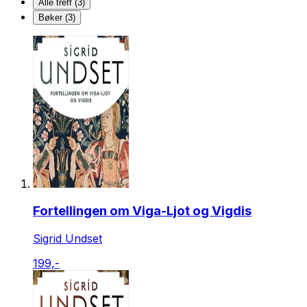
Alle treff (3)
Bøker (3)
Fortellingen om Viga-Ljot og Vigdis
Sigrid Undset
199,-