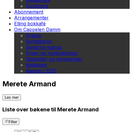
Akademisk
Forskning
Abonnement
Arrangementer
Elling bokkafé
Om Cappelen Damm
Presse
Nyhetsbrev
Send inn manus
Priser og nominasjoner
Stipender og minnepriser
Kataloger
Rapport 2025
Merete Armand
Les mer
Liste over bøkene til Merete Armand
Filter