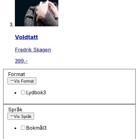
Voldtatt
Fredrik Skagen
399,-
Format
Vis Format
Lydbok
3
Språk
Vis Språk
Bokmål
3