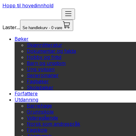
Hopp til hovedinnhold
Laster...
Se handlekurv - 0 vare
Bøker
Skjønnlitteratur
Dokumentar og fakta
Hobby og fritid
Barn og ungdom
Ung voksen
Serieromaner
Fagbøker
Skolebøker
Forfattere
Utdanning
Barnehage
Grunnskole
Videregående
Norsk som andrespråk
Fagskole