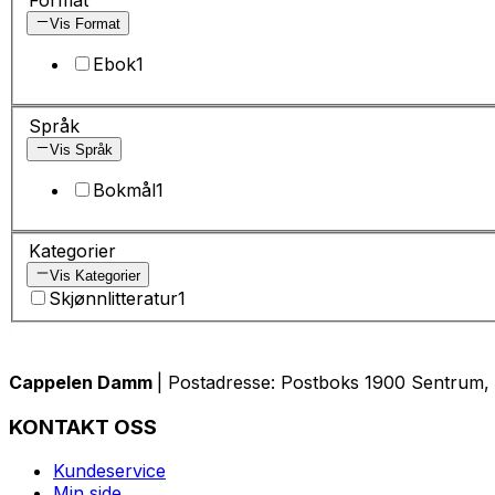
Vis Format
Ebok
1
Språk
Vis Språk
Bokmål
1
Kategorier
Vis Kategorier
Skjønnlitteratur
1
Cappelen Damm
| Postadresse: Postboks 1900 Sentrum, 
KONTAKT OSS
Kundeservice
Min side