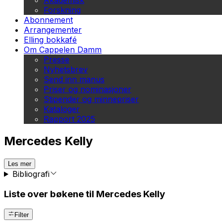
Akademisk
Forskning
Abonnement
Arrangementer
Elling bokkafé
Om Cappelen Damm
Presse
Nyhetsbrev
Send inn manus
Priser og nominasjoner
Stipender og minnepriser
Kataloger
Rapport 2025
Mercedes Kelly
Les mer
Bibliografi
Liste over bøkene til Mercedes Kelly
Filter