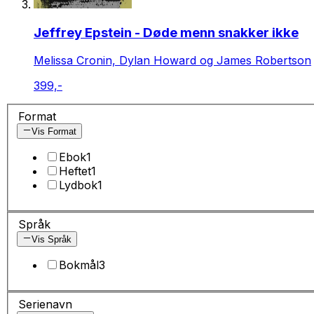
Jeffrey Epstein - Døde menn snakker ikke
Melissa Cronin, Dylan Howard og James Robertson
399,-
Format
Vis Format
Ebok
1
Heftet
1
Lydbok
1
Språk
Vis Språk
Bokmål
3
Serienavn