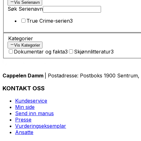
Vis Serienavn
Søk Serienavn
True Crime-serien
3
Kategorier
Vis Kategorier
Dokumentar og fakta
3
Skjønnlitteratur
3
Cappelen Damm
| Postadresse: Postboks 1900 Sentrum, 
KONTAKT OSS
Kundeservice
Min side
Send inn manus
Presse
Vurderingseksemplar
Ansatte