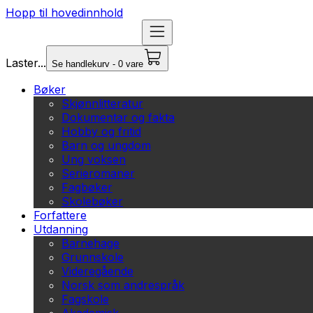
Hopp til hovedinnhold
Laster...
Se handlekurv - 0 vare
Bøker
Skjønnlitteratur
Dokumentar og fakta
Hobby og fritid
Barn og ungdom
Ung voksen
Serieromaner
Fagbøker
Skolebøker
Forfattere
Utdanning
Barnehage
Grunnskole
Videregående
Norsk som andrespråk
Fagskole