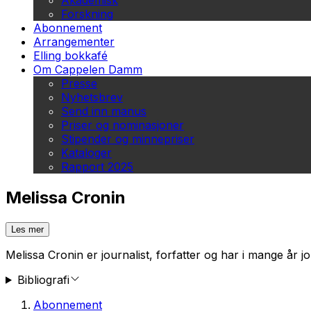
Akademisk
Forskning
Abonnement
Arrangementer
Elling bokkafé
Om Cappelen Damm
Presse
Nyhetsbrev
Send inn manus
Priser og nominasjoner
Stipender og minnepriser
Kataloger
Rapport 2025
Melissa Cronin
Les mer
Melissa Cronin er journalist, forfatter og har i mange år
Bibliografi
Abonnement